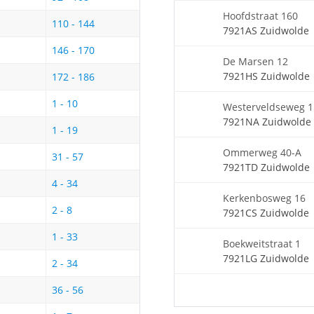
Hoofdstraat 160
110 - 144
7921AS Zuidwolde
146 - 170
De Marsen 12
7921HS Zuidwolde
172 - 186
1 - 10
Westerveldseweg 1
7921NA Zuidwolde
1 - 19
Ommerweg 40-A
31 - 57
7921TD Zuidwolde
4 - 34
Kerkenbosweg 16
2 - 8
7921CS Zuidwolde
1 - 33
Boekweitstraat 1
7921LG Zuidwolde
2 - 34
36 - 56