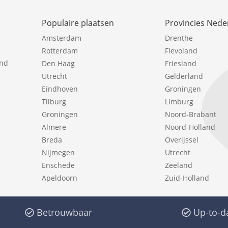
Populaire plaatsen
Provincies Nede
Amsterdam
Drenthe
Rotterdam
Flevoland
ind
Den Haag
Friesland
Utrecht
Gelderland
Eindhoven
Groningen
Tilburg
Limburg
Groningen
Noord-Brabant
Almere
Noord-Holland
Breda
Overijssel
Nijmegen
Utrecht
Enschede
Zeeland
Apeldoorn
Zuid-Holland
Betrouwbaar
Up-to-d