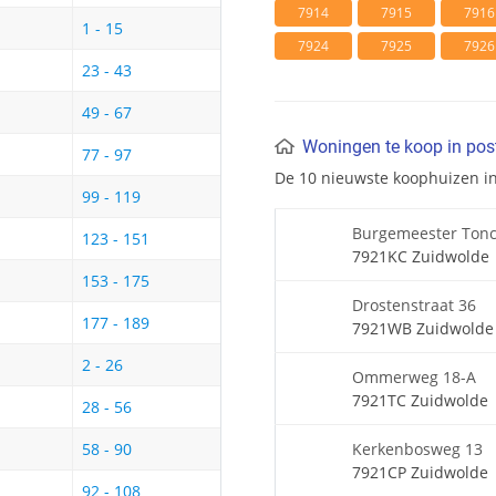
7914
7915
7916
1 - 15
7924
7925
7926
23 - 43
49 - 67
Woningen te koop in po
77 - 97
De 10 nieuwste koophuizen i
99 - 119
Burgemeester Tonc
123 - 151
7921KC Zuidwolde
153 - 175
Drostenstraat 36
177 - 189
7921WB Zuidwolde
2 - 26
Ommerweg 18-A
7921TC Zuidwolde
28 - 56
Kerkenbosweg 13
58 - 90
7921CP Zuidwolde
92 - 108