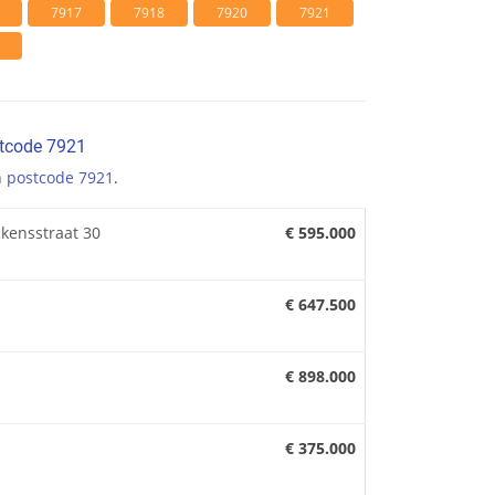
7917
7918
7920
7921
stcode 7921
n
postcode 7921
.
kensstraat 30
€ 595.000
€ 647.500
€ 898.000
€ 375.000