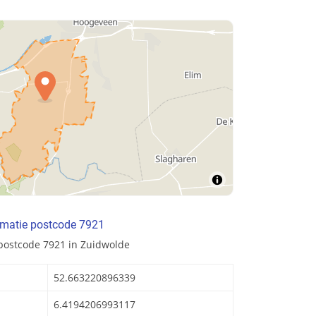
rmatie postcode 7921
postcode 7921 in Zuidwolde
52.663220896339
6.4194206993117