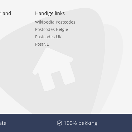
rland
Handige links
Wikipedia Postcodes
Postcodes België
Postcodes UK
PostNL
ate
100% dekking