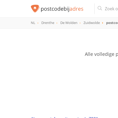
NL
Drenthe
De Wolden
Zuidwolde
postco
postcode
7921
Alle volledige