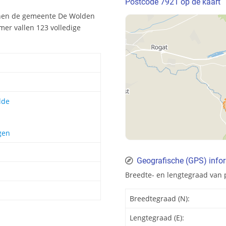
Postcode 7921 op de kaart
nnen de gemeente De Wolden
er vallen 123 volledige
lde
gen
Geografische (GPS) info
Breedte- en lengtegraad van 
Breedtegraad (N):
Lengtegraad (E):