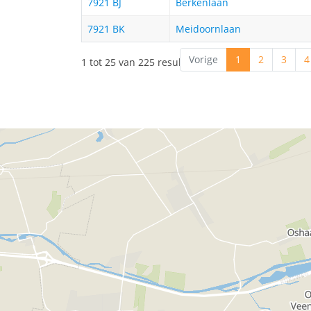
7921 BJ
Berkenlaan
7921 BK
Meidoornlaan
Vorige
1
2
3
4
1 tot 25 van 225 resultaten