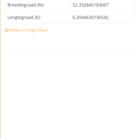
Breedtegraad (N):
52.332845183607
Lengtegraad (E):
6.2044630736542
Bekijk in Google Maps