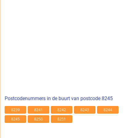
Postcodenummers in de buurt van postcode 8245
8239
8241
8242
8243
8244
8245
8250
8251