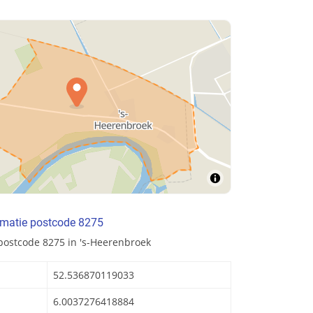
rmatie postcode 8275
postcode 8275 in 's-Heerenbroek
52.536870119033
6.0037276418884