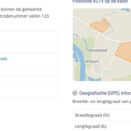
Postcode 8275 op de kaart
k binnen de gemeente
ostcodenummer vallen 123
hoek
Geografische (GPS) info
Breedte- en lengtegraad van 
Breedtegraad (N):
Lengtegraad (E):