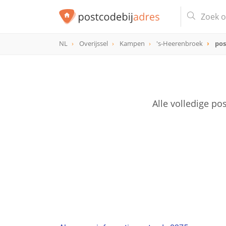
NL
Overijssel
Kampen
's-Heerenbroek
pos
postcode
8275
Alle volledige p