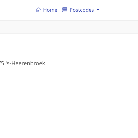
Home
Postcodes
k
75 's-Heerenbroek