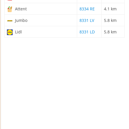
Attent
8334 RE
4.1 km
Jumbo
8331 LV
5.8 km
Lidl
8331 LD
5.8 km