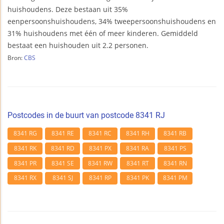
huishoudens. Deze bestaan uit 35%
eenpersoonshuishoudens, 34% tweepersoonshuishoudens en
31% huishoudens met één of meer kinderen. Gemiddeld
bestaat een huishouden uit 2.2 personen.
Bron:
CBS
Postcodes in de buurt van postcode 8341 RJ
8341 RG
8341 RE
8341 RC
8341 RH
8341 RB
8341 RK
8341 RD
8341 PX
8341 RA
8341 PS
8341 PR
8341 SE
8341 RW
8341 RT
8341 RN
8341 RX
8341 SJ
8341 RP
8341 PK
8341 PM