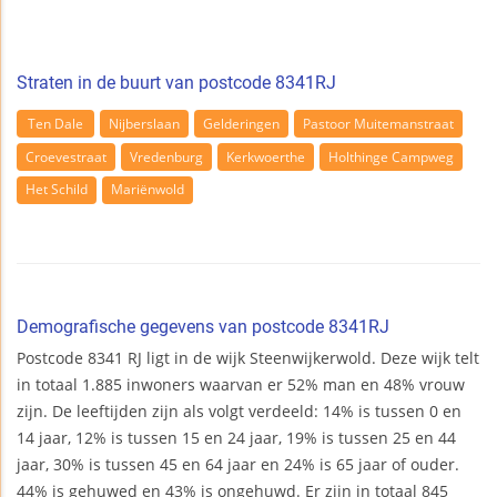
Straten in de buurt van postcode 8341RJ
Ten Dale
Nijberslaan
Gelderingen
Pastoor Muitemanstraat
Croevestraat
Vredenburg
Kerkwoerthe
Holthinge Campweg
Het Schild
Mariënwold
Demografische gegevens van postcode 8341RJ
Postcode 8341 RJ ligt in de wijk Steenwijkerwold. Deze wijk telt
in totaal 1.885 inwoners waarvan er 52% man en 48% vrouw
zijn. De leeftijden zijn als volgt verdeeld: 14% is tussen 0 en
14 jaar, 12% is tussen 15 en 24 jaar, 19% is tussen 25 en 44
jaar, 30% is tussen 45 en 64 jaar en 24% is 65 jaar of ouder.
44% is gehuwed en 43% is ongehuwd. Er zijn in totaal 845