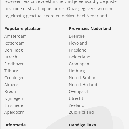
iedereen. Via onze zoekfunctie vind je eenvoudig de juiste
postcode of straat bij het adres. Onze gegevens worden
regelmatig geactualiseerd en dekken heel Nederland.
Populaire plaatsen
Provincies Nederland
Amsterdam
Drenthe
Rotterdam
Flevoland
Den Haag
Friesland
Utrecht
Gelderland
Eindhoven
Groningen
Tilburg
Limburg
Groningen
Noord-Brabant
Almere
Noord-Holland
Breda
Overijssel
Nijmegen
Utrecht
Enschede
Zeeland
Apeldoorn
Zuid-Holland
Informatie
Handige links