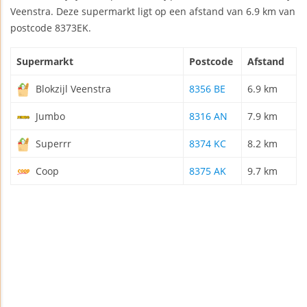
Veenstra. Deze supermarkt ligt op een afstand van 6.9 km van
postcode 8373EK.
Supermarkt
Postcode
Afstand
Blokzijl Veenstra
8356 BE
6.9 km
Jumbo
8316 AN
7.9 km
Superrr
8374 KC
8.2 km
Coop
8375 AK
9.7 km