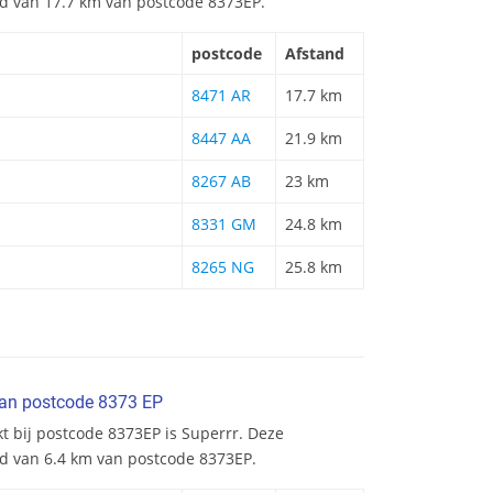
and van 17.7 km van postcode 8373EP.
postcode
Afstand
8471 AR
17.7 km
8447 AA
21.9 km
8267 AB
23 km
8331 GM
24.8 km
8265 NG
25.8 km
van postcode 8373 EP
t bij postcode 8373EP is Superrr. Deze
nd van 6.4 km van postcode 8373EP.