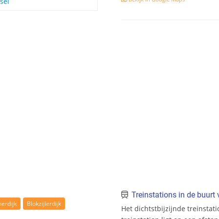
sel
Treinstations in de buur
rdijk
Blokzijlerdijk
Het dichtstbijzijnde treinstat