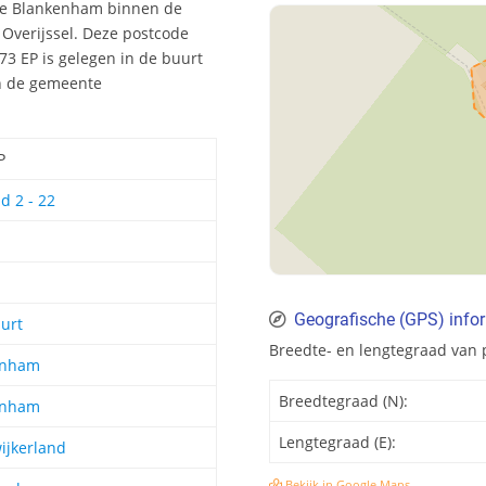
d te Blankenham binnen de
 Overijssel. Deze postcode
3 EP is gelegen in de buurt
in de gemeente
P
nd 2 - 22
Geografische (GPS) info
urt
Breedte- en lengtegraad van
enham
Breedtegraad (N):
enham
Lengtegraad (E):
ijkerland
Bekijk in Google Maps