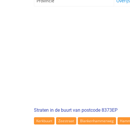
Provincie
Overijs
Straten in de buurt van postcode 8373EP
Kerkbuurt
Zeestraat
Blankenhammerweg
Hamme