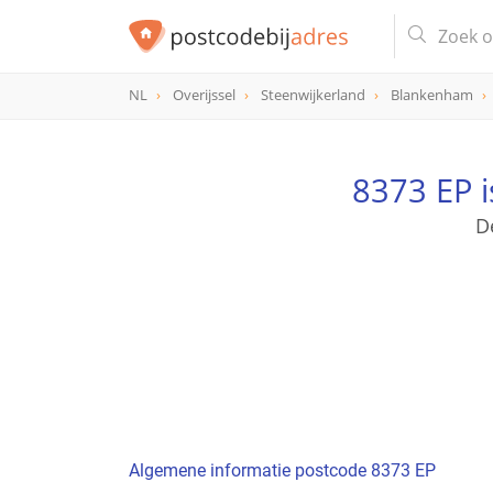
NL
Overijssel
Steenwijkerland
Blankenham
postcode
8373 EP
8373 EP 
D
Algemene informatie postcode 8373 EP