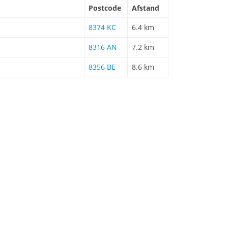
Postcode
Afstand
8374 KC
6.4 km
8316 AN
7.2 km
8356 BE
8.6 km