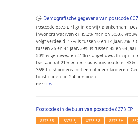
Demografische gegevens van postcode 83
Postcode 8373 EP ligt in de wijk Blankenham. Deze 
inwoners waarvan er 49.2% man en 50.8% vrouw zij
volgt verdeeld: 17% is tussen 0 en 14 jaar, 7% is 
tussen 25 en 44 jaar, 39% is tussen 45 en 64 jaar 
50% is gehuwed en 41% is ongehuwd. Er zijn in 
bestaan uit 21% eenpersoonshuishoudens, 43%
36% huishoudens met één of meer kinderen. Ge
huishouden uit 2.4 personen.
Bron:
CBS
Postcodes in de buurt van postcode 8373 EP
8373 ER
8373 EJ
8373 EG
8373 EH
83