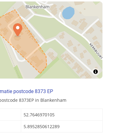
rmatie postcode 8373 EP
 postcode 8373EP in Blankenham
52.7646970105
5.8952850612289