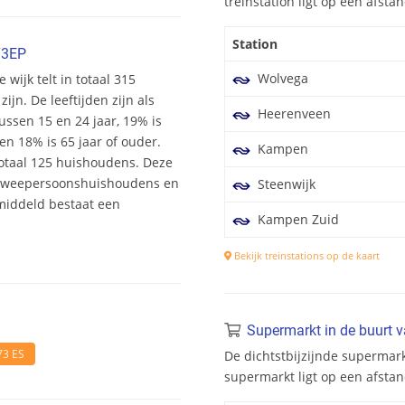
treinstation ligt op een afst
Station
73EP
Wolvega
wijk telt in totaal 315
n. De leeftijden zijn als
Heerenveen
tussen 15 en 24 jaar, 19% is
en 18% is 65 jaar of ouder.
Kampen
totaal 125 huishoudens. Deze
 tweepersoonshuishoudens en
Steenwijk
middeld bestaat een
Kampen Zuid
Bekijk treinstations op de kaart
Supermarkt in de buurt 
73 ES
De dichtstbijzijnde supermark
supermarkt ligt op een afsta