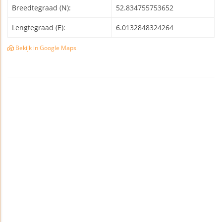
Breedtegraad (N):
52.834755753652
Lengtegraad (E):
6.0132848324264
Bekijk in Google Maps