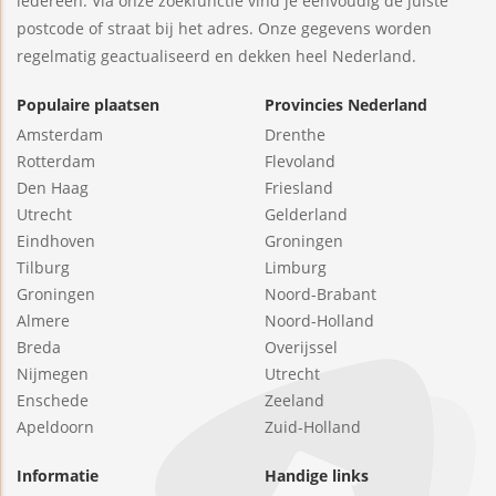
iedereen. Via onze zoekfunctie vind je eenvoudig de juiste
postcode of straat bij het adres. Onze gegevens worden
regelmatig geactualiseerd en dekken heel Nederland.
Populaire plaatsen
Provincies Nederland
Amsterdam
Drenthe
Rotterdam
Flevoland
Den Haag
Friesland
Utrecht
Gelderland
Eindhoven
Groningen
Tilburg
Limburg
Groningen
Noord-Brabant
Almere
Noord-Holland
Breda
Overijssel
Nijmegen
Utrecht
Enschede
Zeeland
Apeldoorn
Zuid-Holland
Informatie
Handige links