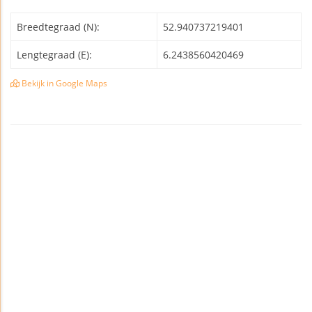
Breedtegraad (N):
52.940737219401
Lengtegraad (E):
6.2438560420469
Bekijk in Google Maps