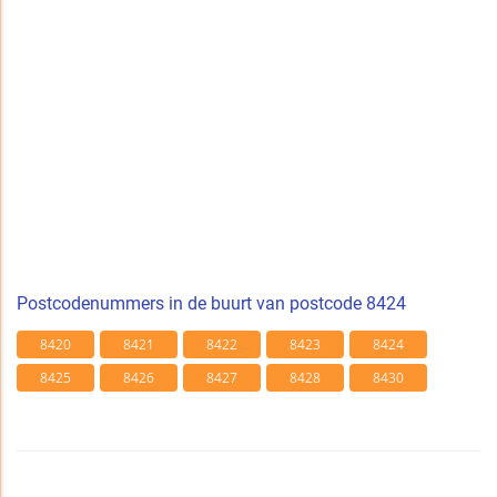
Postcodenummers in de buurt van postcode 8424
8420
8421
8422
8423
8424
8425
8426
8427
8428
8430