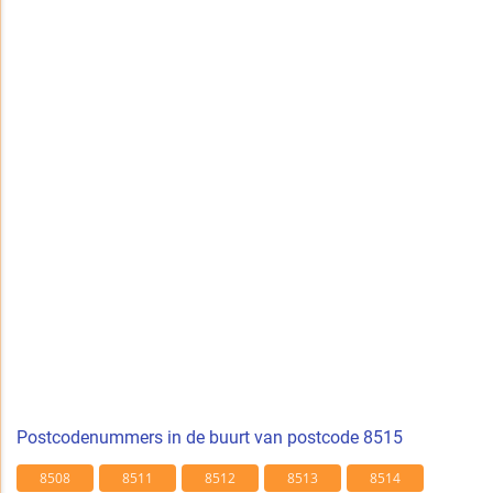
Postcodenummers in de buurt van postcode 8515
8508
8511
8512
8513
8514