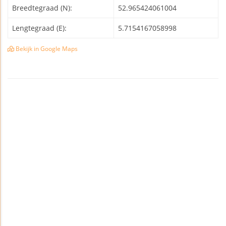
Breedtegraad (N):
52.965424061004
Lengtegraad (E):
5.7154167058998
Bekijk in Google Maps