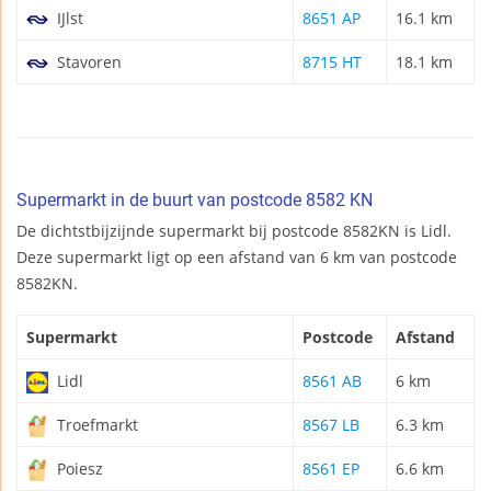
IJlst
8651 AP
16.1 km
Stavoren
8715 HT
18.1 km
Supermarkt in de buurt van postcode 8582 KN
De dichtstbijzijnde supermarkt bij postcode 8582KN is Lidl.
Deze supermarkt ligt op een afstand van 6 km van postcode
8582KN.
Supermarkt
Postcode
Afstand
Lidl
8561 AB
6 km
Troefmarkt
8567 LB
6.3 km
Poiesz
8561 EP
6.6 km