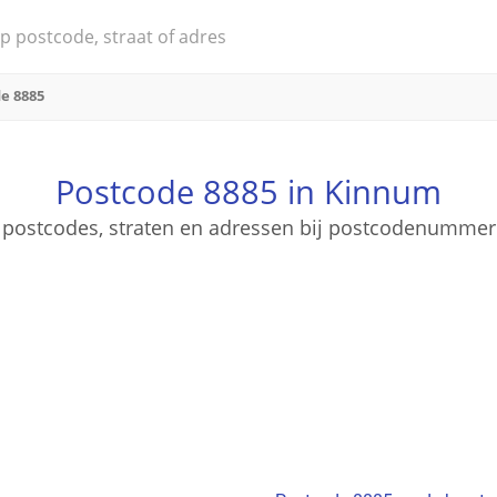
e 8885
Postcode 8885 in Kinnum
ge postcodes, straten en adressen bij postcodenumme