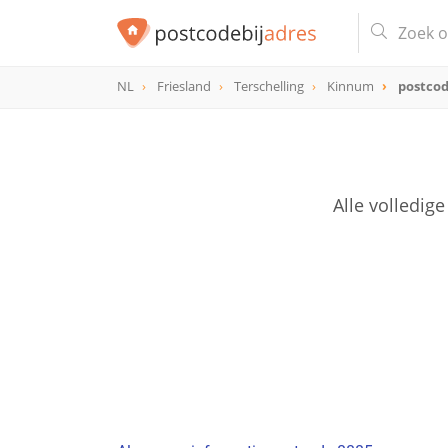
NL
Friesland
Terschelling
Kinnum
postcod
postcode
8885
Alle volledi