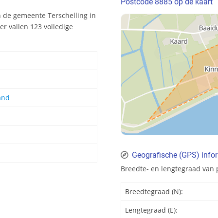
Postcode 8885 op de kaart
 de gemeente Terschelling in
r vallen 123 volledige
and
Geografische (GPS) info
Breedte- en lengtegraad van
Breedtegraad (N):
Lengtegraad (E):