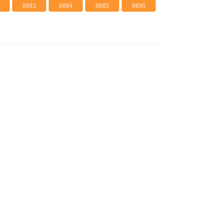
8883
8884
8885
8890