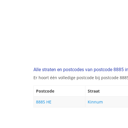
Alle straten en postcodes van postcode 8885 
Er hoort één volledige postcode bij postcode 888
Postcode
Straat
8885 HE
Kinnum