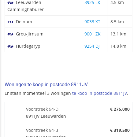
Leeuwarden
8925 LK
4.5 km
Camminghaburen
Deinum
9033 XT
8.5 km
Grou-Jirnsum
9001 ZK
13.1 km
Hurdegaryp
9254 DJ
14.8 km
Woningen te koop in postcode 8911JV
Er staan momenteel 3 woningen
te koop in postcode 8911JV
.
Voorstreek 94-D
€ 275.000
8911JV Leeuwarden
Voorstreek 94-B
€ 319.500