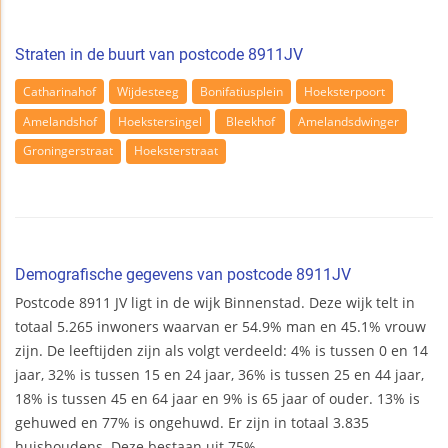
Straten in de buurt van postcode 8911JV
Catharinahof
Wijdesteeg
Bonifatiusplein
Hoeksterpoort
Amelandshof
Hoekstersingel
Bleekhof
Amelandsdwinger
Groningerstraat
Hoeksterstraat
Demografische gegevens van postcode 8911JV
Postcode 8911 JV ligt in de wijk Binnenstad. Deze wijk telt in
totaal 5.265 inwoners waarvan er 54.9% man en 45.1% vrouw
zijn. De leeftijden zijn als volgt verdeeld: 4% is tussen 0 en 14
jaar, 32% is tussen 15 en 24 jaar, 36% is tussen 25 en 44 jaar,
18% is tussen 45 en 64 jaar en 9% is 65 jaar of ouder. 13% is
gehuwed en 77% is ongehuwd. Er zijn in totaal 3.835
huishoudens. Deze bestaan uit 75%