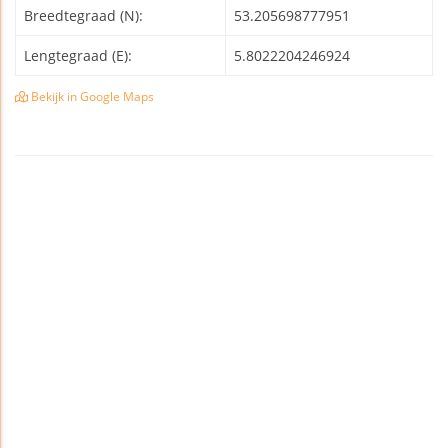
Breedtegraad (N):
53.205698777951
Lengtegraad (E):
5.8022204246924
Bekijk in Google Maps