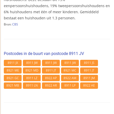
eenpersoonshuishoudens, 19% tweepersoonshuishoudens en
6% huishoudens met één of meer kinderen. Gemiddeld
bestaat een huishouden uit 1.3 personen.
Bron:
CBS
Postcodes in de buurt van postcode 8911 JV
8911 JX
8911 JW
8911 JW
8911 JW
8911 JS
8921 ME
8921 MD
8911 JT
8921 MC
8911 JT
8921 GC
8911 LZ
8922 AP
8922 AM
8911 JM
8921 MB
8911 LN
8922 AR
8911 LP
8922 AE