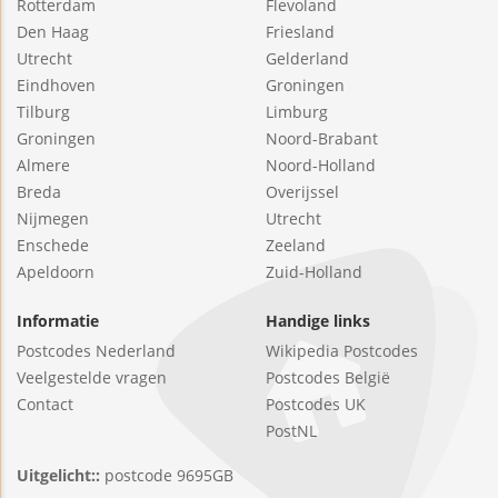
Rotterdam
Flevoland
Den Haag
Friesland
Utrecht
Gelderland
Eindhoven
Groningen
Tilburg
Limburg
Groningen
Noord-Brabant
Almere
Noord-Holland
Breda
Overijssel
Nijmegen
Utrecht
Enschede
Zeeland
Apeldoorn
Zuid-Holland
Informatie
Handige links
Postcodes Nederland
Wikipedia Postcodes
Veelgestelde vragen
Postcodes België
Contact
Postcodes UK
PostNL
Uitgelicht::
postcode 9695GB