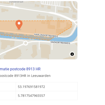
rmatie postcode 8913 HR
 postcode 8913HR in Leeuwarden
53.197691581972
5.7817547965557