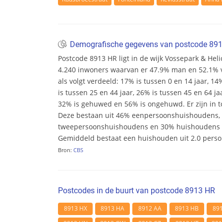
Demografische gegevens van postcode 89
Postcode 8913 HR ligt in de wijk Vossepark & Helic
4.240 inwoners waarvan er 47.9% man en 52.1% vr
als volgt verdeeld: 17% is tussen 0 en 14 jaar, 14
is tussen 25 en 44 jaar, 26% is tussen 45 en 64 ja
32% is gehuwed en 56% is ongehuwd. Er zijn in t
Deze bestaan uit 46% eenpersoonshuishoudens,
tweepersoonshuishoudens en 30% huishoudens m
Gemiddeld bestaat een huishouden uit 2.0 pers
Bron:
CBS
Postcodes in de buurt van postcode 8913 HR
8913 HX
8913 HA
8912 AA
8913 HB
89