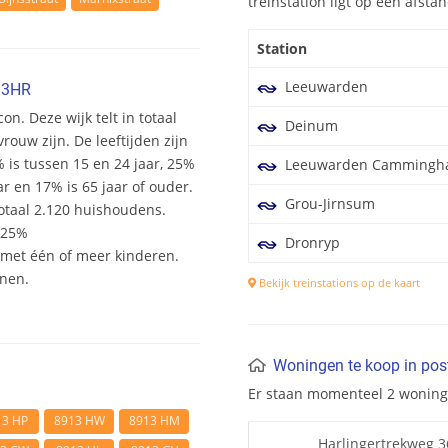
treinstation ligt op een afst
Station
Leeuwarden
13HR
on. Deze wijk telt in totaal
Deinum
ouw zijn. De leeftijden zijn
% is tussen 15 en 24 jaar, 25%
Leeuwarden Cammingh
ar en 17% is 65 jaar of ouder.
Grou-Jirnsum
otaal 2.120 huishoudens.
 25%
Dronryp
et één of meer kinderen.
onen.
Bekijk treinstations op de kaart
Woningen te koop in po
Er staan momenteel 2 wonin
13 HP
8913 HW
8913 HM
Harlingertrekweg 3