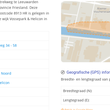
ertrekweg te Leeuwarden
vincie Friesland. Deze
ostcode 8913 HR is gelegen in
e wijk Vossepark & Helicon in
eg 34 - 58
Geografische (GPS) info
t Noord
Breedte- en lengtegraad van
elicon
Breedtegraad (N):
Lengtegraad (E):
Bekijk in Google Maps