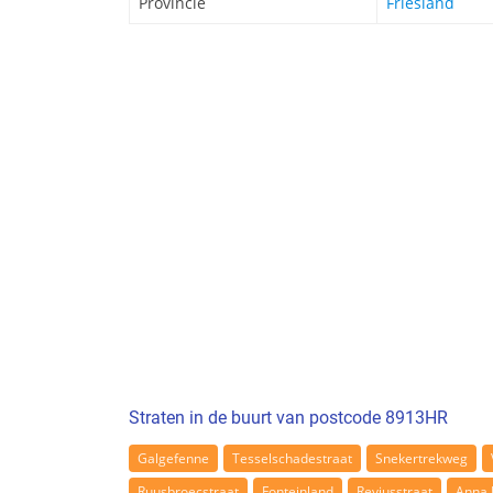
Provincie
Friesland
Straten in de buurt van postcode 8913HR
Galgefenne
Tesselschadestraat
Snekertrekweg
Ruusbroecstraat
Fonteinland
Reviusstraat
Anna 