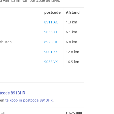
and van 1.3 km van postcode 8913HR.
postcode
Afstand
8911 AC
1.3 km
9033 XT
6.1 km
aburen
8925 LK
6.8 km
9001 ZK
12.8 km
9035 VK
16.5 km
stcode 8913HR
gen
te koop in postcode 8913HR
.
6-D
€ 675.000