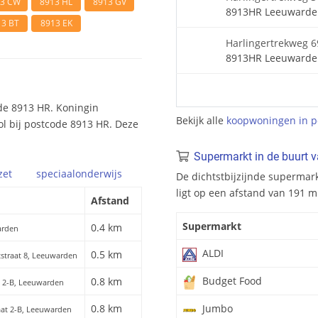
13 CW
8913 HL
8913 GV
8913HR Leeuwarde
13 BT
8913 EK
Harlingertrekweg 6
8913HR Leeuwarde
de 8913 HR. Koningin
Bekijk alle
koopwoningen in p
ol bij postcode 8913 HR. Deze
Supermarkt in de buurt 
zet
speciaal
onderwijs
De dichtstbijzijnde supermar
ligt op een afstand van 191 
Afstand
Supermarkt
0.4 km
arden
ALDI
0.5 km
tstraat 8, Leeuwarden
Budget Food
0.8 km
at 2-B, Leeuwarden
0.8 km
Jumbo
raat 2-B, Leeuwarden