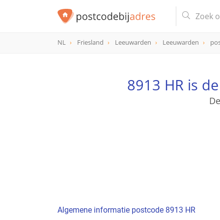
NL
Friesland
Leeuwarden
Leeuwarden
po
postcode
8913 HR
8913 HR is d
De
Algemene informatie postcode 8913 HR