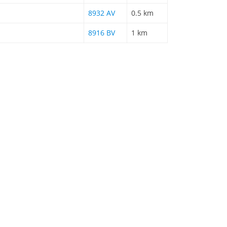
8932 AV
0.5 km
8916 BV
1 km