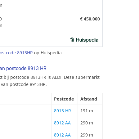
n
9
€ 450.000
n
ostcode 8913HR
op Huispedia.
van postcode 8913 HR
kt bij postcode 8913HR is ALDI. Deze supermarkt
m van postcode 8913HR.
Postcode
Afstand
8913 HR
191 m
8912 AA
290 m
8912 AA
299 m