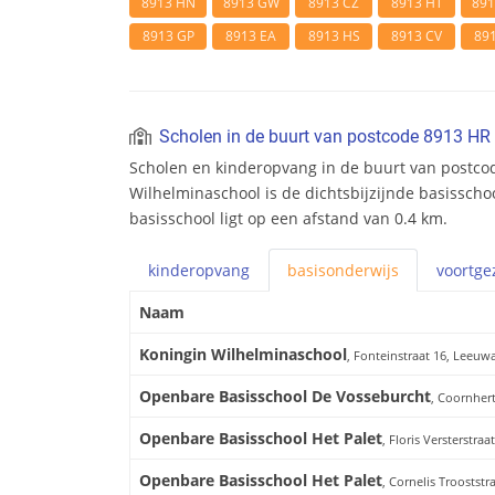
8913 HN
8913 GW
8913 CZ
8913 HT
89
8913 GP
8913 EA
8913 HS
8913 CV
89
Scholen in de buurt van postcode 8913 HR
Scholen en kinderopvang in de buurt van postco
Wilhelminaschool is de dichtsbijzijnde basisscho
basisschool ligt op een afstand van 0.4 km.
kinderopvang
basis
onderwijs
voortge
Naam
Koningin Wilhelminaschool
, Fonteinstraat 16, Leeuw
Openbare Basisschool De Vosseburcht
, Coornher
Openbare Basisschool Het Palet
, Floris Versterstra
Openbare Basisschool Het Palet
, Cornelis Troostst