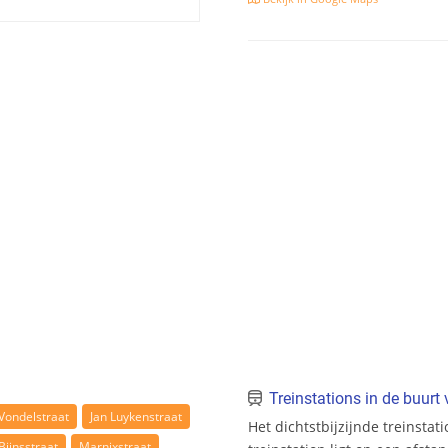
Treinstations in de buur
Vondelstraat
Jan Luykenstraat
Het dichtstbijzijnde treinsta
Bijnsstraat
Marnixstraat