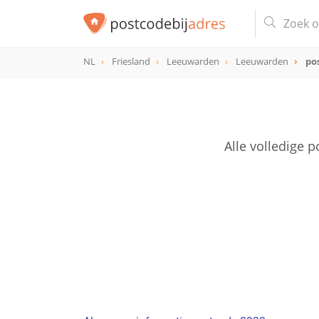
NL
Friesland
Leeuwarden
Leeuwarden
po
postcode
8923
Alle volledige