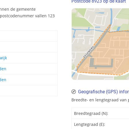
Postcode 8923 op de kaart
innen de gemeente
t postcodenummer vallen 123
wijk
den
den
d
Geografische (GPS) info
Breedte- en lengtegraad van
Breedtegraad (N):
Lengtegraad (E):