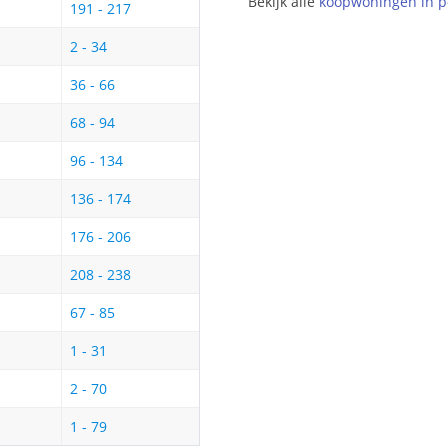
Bekijk alle
koopwoningen in p
191 - 217
2 - 34
36 - 66
68 - 94
96 - 134
136 - 174
176 - 206
208 - 238
67 - 85
1 - 31
2 - 70
1 - 79