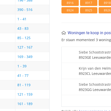
196 - 388
8916
8917
8918
390 - 516
8924
8925
8926
1 - 41
43 - 83
Woningen te koop in po
85 - 125
Er staan momenteel 3 wonin
127 - 167
Siebe Schootstrast
169 - 349
8923GE Leeuwarde
1 - 39
Krijn van den Helm
8923CL Leeuwarde
41 - 77
Siebe Schootstrastr
81 - 119
8923GG Leeuward
121 - 159
161 - 189