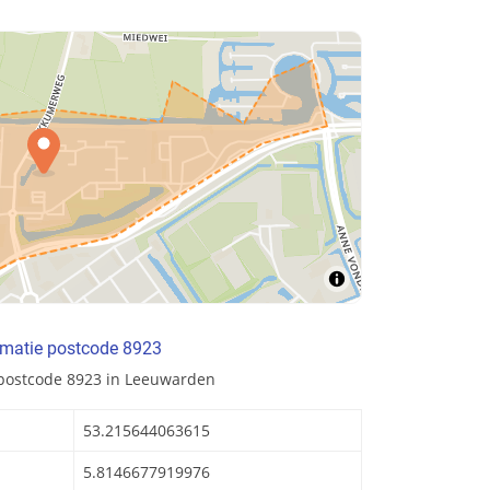
rmatie postcode 8923
 postcode 8923 in Leeuwarden
53.215644063615
5.8146677919976