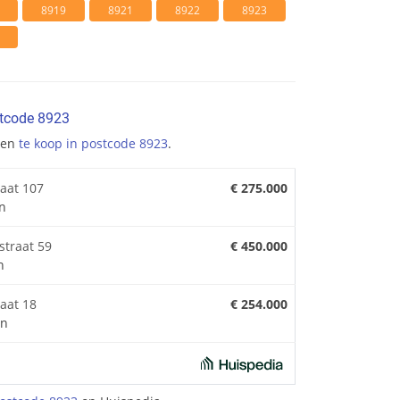
8919
8921
8922
8923
stcode 8923
gen
te koop in postcode 8923
.
raat 107
€ 275.000
n
straat 59
€ 450.000
n
aat 18
€ 254.000
en