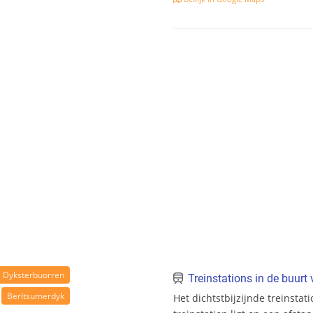
Dyksterbuorren
Treinstations in de buur
Berltsumerdyk
Het dichtstbijzijnde treinstat