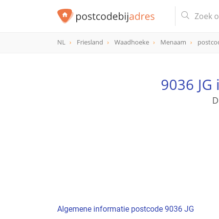
NL
Friesland
Waadhoeke
Menaam
postco
postcode
9036 JG
9036 JG 
D
Algemene informatie postcode 9036 JG