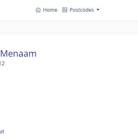
Home
Postcodes
 Menaam
12
rt