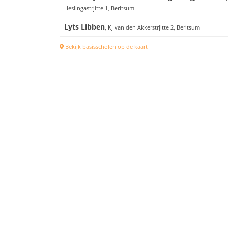
Heslingastrjitte 1, Berltsum
Lyts Libben
, KJ van den Akkerstrjitte 2, Berltsum
Bekijk basisscholen op de kaart