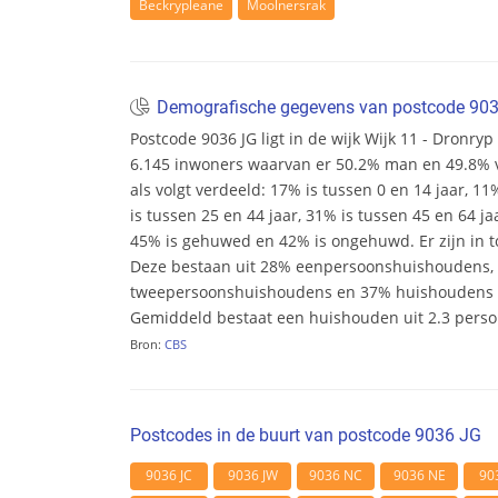
Beckrypleane
Moolnersrak
Demografische gegevens van postcode 90
Postcode 9036 JG ligt in de wijk Wijk 11 - Dronryp e
6.145 inwoners waarvan er 50.2% man en 49.8% vr
als volgt verdeeld: 17% is tussen 0 en 14 jaar, 11
is tussen 25 en 44 jaar, 31% is tussen 45 en 64 ja
45% is gehuwed en 42% is ongehuwd. Er zijn in t
Deze bestaan uit 28% eenpersoonshuishoudens,
tweepersoonshuishoudens en 37% huishoudens m
Gemiddeld bestaat een huishouden uit 2.3 pers
Bron:
CBS
Postcodes in de buurt van postcode 9036 JG
9036 JC
9036 JW
9036 NC
9036 NE
90