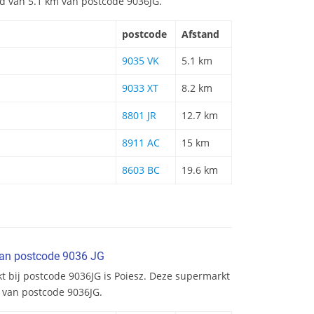
and van 5.1 km van postcode 9036JG.
postcode
Afstand
9035 VK
5.1 km
9033 XT
8.2 km
8801 JR
12.7 km
8911 AC
15 km
8603 BC
19.6 km
van postcode 9036 JG
t bij postcode 9036JG is Poiesz. Deze supermarkt
m van postcode 9036JG.