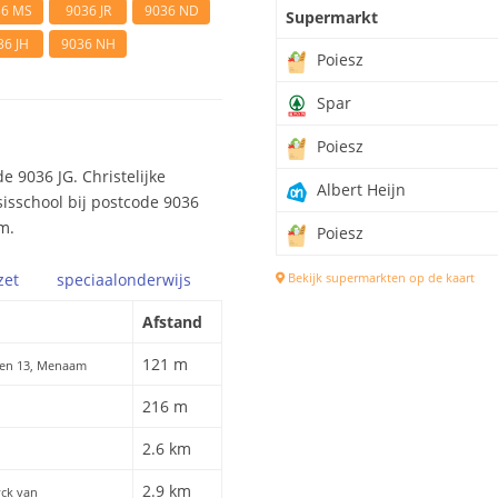
36 MS
9036 JR
9036 ND
Supermarkt
36 JH
9036 NH
Poiesz
Spar
Poiesz
 9036 JG. Christelijke
Albert Heijn
sisschool bij postcode 9036
m.
Poiesz
zet
speciaal
onderwijs
Bekijk supermarkten op de kaart
Afstand
121 m
ren 13, Menaam
216 m
2.6 km
2.9 km
yck van