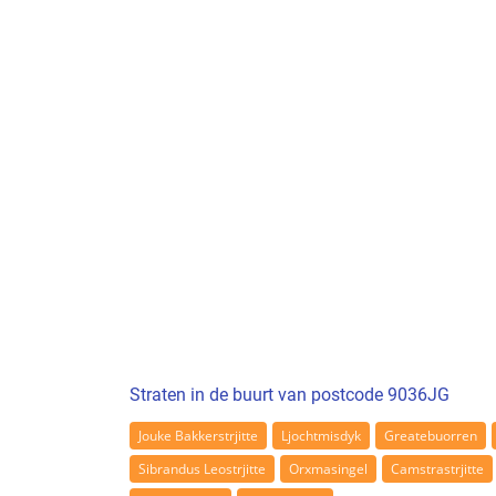
Straten in de buurt van postcode 9036JG
Jouke Bakkerstrjitte
Ljochtmisdyk
Greatebuorren
Sibrandus Leostrjitte
Orxmasingel
Camstrastrjitte