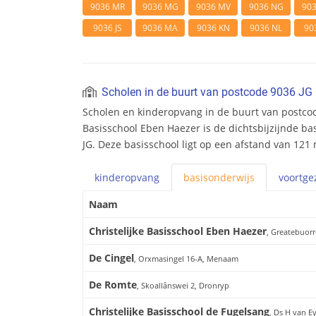
9036 MR
9036 MG
9036 MV
9036 NG
90
9036 JS
9036 MA
9036 KN
9036 NL
90
Scholen in de buurt van postcode 9036 JG
Scholen en kinderopvang in de buurt van postcode
Basisschool Eben Haezer is de dichtsbijzijnde ba
JG. Deze basisschool ligt op een afstand van 121 
kinderopvang
basis
onderwijs
voortge
Naam
Christelijke Basisschool Eben Haezer
, Greatebuor
De Cingel
, Orxmasingel 16-A, Menaam
De Romte
, Skoallânswei 2, Dronryp
Christelijke Basisschool de Fugelsang
, Ds H van E