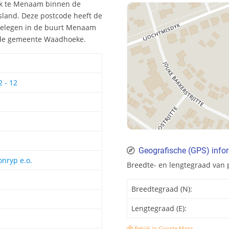
dyk te Menaam binnen de
sland. Deze postcode heeft de
 gelegen in de buurt Menaam
in de gemeente Waadhoeke.
2 - 12
Geografische (GPS) info
onryp e.o.
Breedte- en lengtegraad van
Breedtegraad (N):
Lengtegraad (E):
Bekijk in Google Maps