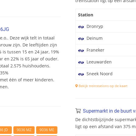
treinstation ligt op een afst
Station
Dronryp
36JG
.o.. Deze wijk telt in totaal
Deinum
ouw zijn. De leeftijden zijn
Franeker
% is tussen 15 en 24 jaar, 19%
ar en 22% is 65 jaar of ouder.
Leeuwarden
otaal 2.575 huishoudens.
 35%
Sneek Noord
et één of meer kinderen.
Bekijk treinstations op de kaart
onen.
Supermarkt in de buurt 
De dichtstbijzijnde supermark
ligt op een afstand van 375 
36 JD
9036 MZ
9036 ME