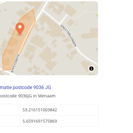
rmatie postcode 9036 JG
 postcode 9036JG in Menaam
53.216151003842
5.6591691575869