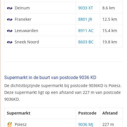
Deinum
9033 XT
8.6 km
Franeker
8801 JR
12.5 km
Leeuwarden
8911 AC
15.4 km
Sneek Noord
8603 BC
19.8 km
Supermarkt in de buurt van postcode 9036 KD
De dichtstbijzijnde supermarkt bij postcode 9036KD is Poiesz.
Deze supermarkt ligt op een afstand van 227 m van postcode
9036KD.
Supermarkt
Postcode
Afstand
Poiesz
9036 MJ
227 m