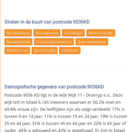
Straten in de buurt van postcode 9036KD
De Rûpelbank
Beckrypleane
De Swingel
Berltsumerdyk
Romptastrjitte
Sint Lambertusstrjitte
Goyckemastrjitte
Moolnersrak
Ljochtmisdyk
Sminiawei
Demografische gegevens van postcode 9036KD
Postcode 9036 KD ligt in de wijk Wijk 11 - Dronryp e.o.. Deze
wijk telt in totaal 6.145 inwoners waarvan er 50.2% man en
49.8% vrouw zijn. De leeftijden zijn als volgt verdeeld: 17% is
tussen 0 en 14 jaar, 11% is tussen 15 en 24 jaar, 19% is tussen
25 en 44 jaar, 31% is tussen 45 en 64 jaar en 22% is 65 jaar of
ouder. 45% is gehuwed en 42% is ongehuwd. Er zijn in totaal