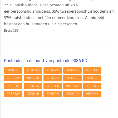
2.575 huishoudens. Deze bestaan uit 28%
eenpersoonshuishoudens, 35% tweepersoonshuishoudens en
37% huishoudens met één of meer kinderen. Gemiddeld
bestaat een huishouden uit 2.3 personen.
Bron:
CBS
Postcodes in de buurt van postcode 9036 KD
9036 KE
9036 MX
9036 PA
9036 PG
9036 MT
9036 ZW
9036 PK
9036 PB
9036 PC
9036 VP
9036 PJ
9036 NA
9036 MJ
9036 MZ
9036 ND
9036 MV
9036 NJ
9036 PD
9036 PH
9036 NE