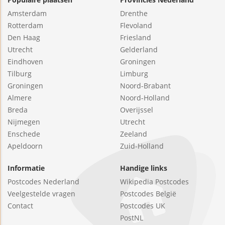
Amsterdam
Drenthe
Rotterdam
Flevoland
Den Haag
Friesland
Utrecht
Gelderland
Eindhoven
Groningen
Tilburg
Limburg
Groningen
Noord-Brabant
Almere
Noord-Holland
Breda
Overijssel
Nijmegen
Utrecht
Enschede
Zeeland
Apeldoorn
Zuid-Holland
Informatie
Handige links
Postcodes Nederland
Wikipedia Postcodes
Veelgestelde vragen
Postcodes België
Contact
Postcodes UK
PostNL