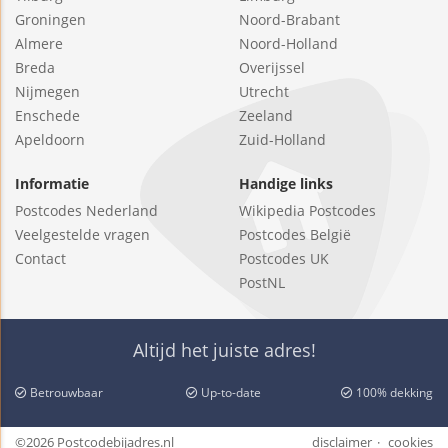
Groningen
Noord-Brabant
Almere
Noord-Holland
Breda
Overijssel
Nijmegen
Utrecht
Enschede
Zeeland
Apeldoorn
Zuid-Holland
Informatie
Handige links
Postcodes Nederland
Wikipedia Postcodes
Veelgestelde vragen
Postcodes België
Contact
Postcodes UK
PostNL
Altijd het juiste adres!
Betrouwbaar
Up-to-date
100% dekking
©2026 Postcodebijadres.nl
disclaimer
cookies