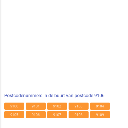
Postcodenummers in de buurt van postcode 9106
9100
9101
9102
9103
9104
9105
9106
9107
9108
9109