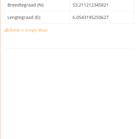
Breedtegraad (N):
53.211212345821
Lengtegraad (E):
6.0543195250627
Bekijk in Google Maps