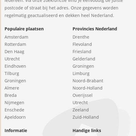
iedereen. Via onze zoekfunctie vind je eenvoudig de juiste
postcode of straat bij het adres. Onze gegevens worden
regelmatig geactualiseerd en dekken heel Nederland.
Populaire plaatsen
Provincies Nederland
Amsterdam
Drenthe
Rotterdam
Flevoland
Den Haag
Friesland
Utrecht
Gelderland
Eindhoven
Groningen
Tilburg
Limburg
Groningen
Noord-Brabant
Almere
Noord-Holland
Breda
Overijssel
Nijmegen
Utrecht
Enschede
Zeeland
Apeldoorn
Zuid-Holland
Informatie
Handige links