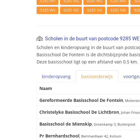
9285 WP
9285 NG
9285 WG
9285 WN
92
9285 WV
9285 ND
9285 NV
9285 NN
92
Scholen in de buurt van postcode 9285 WE
Scholen en kinderopvang in de buurt van postc
Basisschool De Fontein is de dichtsbijzijnde basi
Deze basisschool ligt op een afstand van 0.5 km.
kinderopvang
basis
onderwijs
voortge
Naam
Gereformeerde Basisschool De Fontein
, Molenstr
Christelyke Basisschool De Lichtbron
, Johan Friso
Basisschool de Mienskip
, Groenkamp 3, Buitenpost
Pr Bernhardschool
, Bernhardlaan 42, Kollum