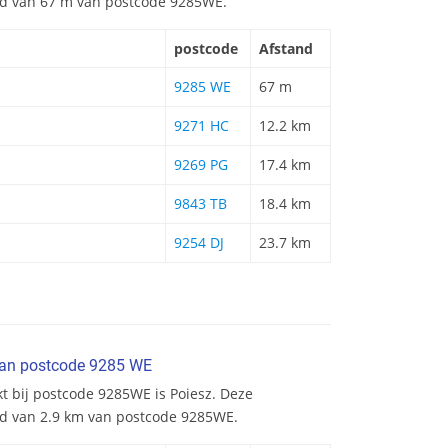
and van 67 m van postcode 9285WE.
postcode
Afstand
9285 WE
67 m
9271 HC
12.2 km
9269 PG
17.4 km
9843 TB
18.4 km
9254 DJ
23.7 km
van postcode 9285 WE
t bij postcode 9285WE is Poiesz. Deze
nd van 2.9 km van postcode 9285WE.