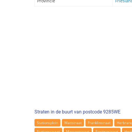
Provincie
Frieslan
Straten in de buurt van postcode 9285WE
Stationsplein
Wattstraat
Franklinstraat
Herbran
Stationsstraat
Marconistraat
Einsteinstraat
Herb