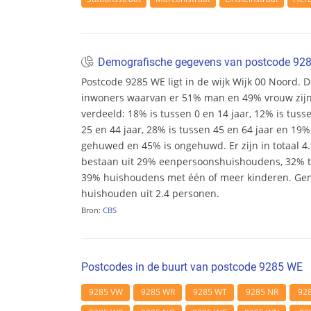
Demografische gegevens van postcode 9
Postcode 9285 WE ligt in de wijk Wijk 00 Noord. De
inwoners waarvan er 51% man en 49% vrouw zijn. D
verdeeld: 18% is tussen 0 en 14 jaar, 12% is tuss
25 en 44 jaar, 28% is tussen 45 en 64 jaar en 19% 
gehuwed en 45% is ongehuwd. Er zijn in totaal 
bestaan uit 29% eenpersoonshuishoudens, 32%
39% huishoudens met één of meer kinderen. Ge
huishouden uit 2.4 personen.
Bron:
CBS
Postcodes in de buurt van postcode 9285 WE
9285 VW
9285 WR
9285 WT
9285 NR
92