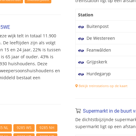
treinstation ligt op een afst
Station
Buitenpost
285WE
ze wijk telt in totaal 11.900
De Westereen
e leeftijden zijn als volgt
en 15 en 24 jaar, 22% is tussen
Feanwâlden
is 65 jaar of ouder. 43% is
Grijpskerk
4.930 huishoudens. Deze
 tweepersoonshuishoudens en
Hurdegaryp
middeld bestaat een
Bekijk treinstations op de kaart
Supermarkt in de buurt 
De dichtstbijzijnde supermark
supermarkt ligt op een afsta
85 NL
9285 WS
9285 NH