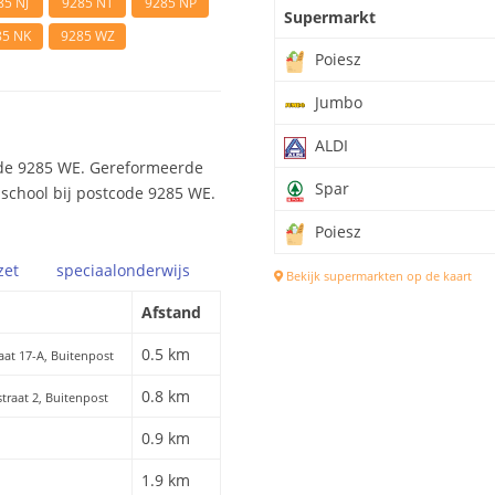
85 NJ
9285 NT
9285 NP
Supermarkt
85 NK
9285 WZ
Poiesz
Jumbo
ALDI
ode 9285 WE. Gereformeerde
Spar
sschool bij postcode 9285 WE.
Poiesz
zet
speciaal
onderwijs
Bekijk supermarkten op de kaart
Afstand
0.5 km
aat 17-A, Buitenpost
0.8 km
straat 2, Buitenpost
0.9 km
1.9 km