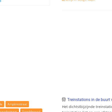
d
Treinstations in de buur
da
Ampèrestraat
Het dichtstbijzijnde treinstat
randastraat
Swaddepaad