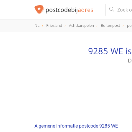
NL
Friesland
Achtkarspelen
Buitenpost
po
postcode
9285 WE
9285 WE i
D
Algemene informatie postcode 9285 WE