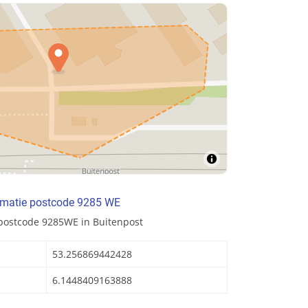
rmatie postcode 9285 WE
 postcode 9285WE in Buitenpost
53.256869442428
6.1448409163888