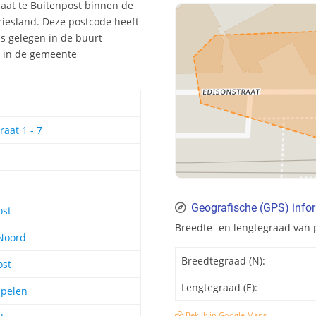
raat te Buitenpost binnen de
riesland. Deze postcode heeft
s gelegen in de buurt
d in de gemeente
raat 1 - 7
Geografische (GPS) info
ost
Breedte- en lengtegraad van
 Noord
Breedtegraad (N):
ost
Lengtegraad (E):
spelen
Bekijk in Google Maps