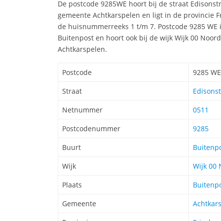
De postcode 9285WE hoort bij de straat Edisonst
gemeente Achtkarspelen en ligt in de provincie F
de huisnummerreeks 1 t/m 7. Postcode 9285 WE i
Buitenpost en hoort ook bij de wijk Wijk 00 Noor
Achtkarspelen.
Postcode
9285 WE
Straat
Edisonst
Netnummer
0511
Postcodenummer
9285
Buurt
Buitenp
Wijk
Wijk 00
Plaats
Buitenp
Gemeente
Achtkar