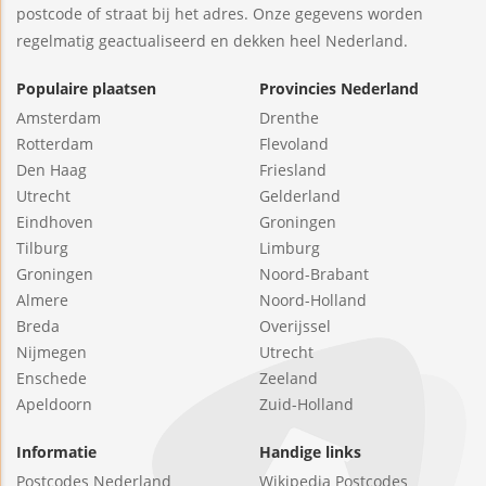
postcode of straat bij het adres. Onze gegevens worden
regelmatig geactualiseerd en dekken heel Nederland.
Populaire plaatsen
Provincies Nederland
Amsterdam
Drenthe
Rotterdam
Flevoland
Den Haag
Friesland
Utrecht
Gelderland
Eindhoven
Groningen
Tilburg
Limburg
Groningen
Noord-Brabant
Almere
Noord-Holland
Breda
Overijssel
Nijmegen
Utrecht
Enschede
Zeeland
Apeldoorn
Zuid-Holland
Informatie
Handige links
Postcodes Nederland
Wikipedia Postcodes