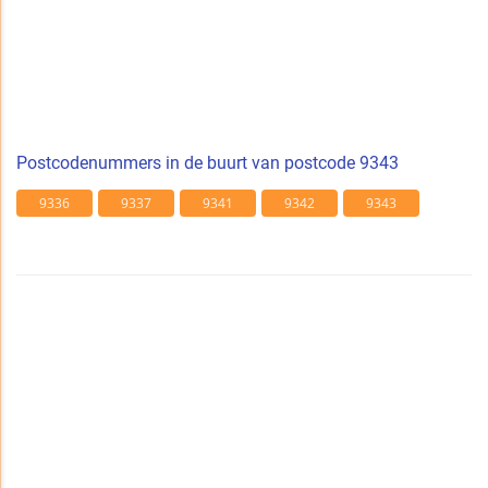
Postcodenummers in de buurt van postcode 9343
9336
9337
9341
9342
9343