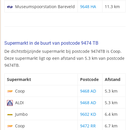
Museumspoorstation Bareveld
9648 HA
11.3 km
Supermarkt in de buurt van postcode 9474 TB
De dichtstbijzijnde supermarkt bij postcode 9474TB is Coop.
Deze supermarkt ligt op een afstand van 5.3 km van postcode
9474TB.
Supermarkt
Postcode
Afstand
Coop
9468 AD
5.3 km
ALDI
9468 AD
5.3 km
Jumbo
9602 KD
6.4 km
Coop
9472 RR
6.7 km