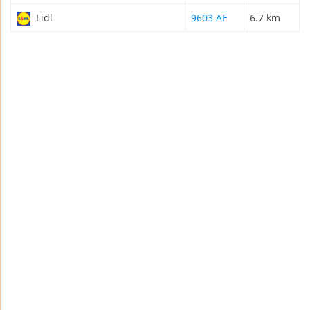
Lidl
9603 AE
6.7 km