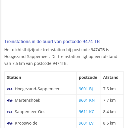
Treinstations in de buurt van postcode 9474 TB
Het dichtstbijzijnde treinstation bij postcode 9474TB is
Hoogezand-Sappemeer. Dit treinstation ligt op een afstand
van 7.5 km van postcode 9474TB.
Station
postcode
Afstand
Hoogezand-Sappemeer
9601 BJ
7.5 km
Martenshoek
9601 KN
7.7 km
Sappemeer Oost
9611 KC
8.4 km
Kropswolde
9601 LV
8.5 km