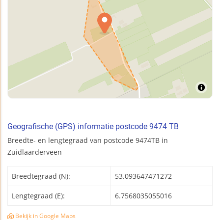
Geografische (GPS) informatie postcode 9474 TB
Breedte- en lengtegraad van postcode 9474TB in
Zuidlaarderveen
Breedtegraad (N):
53.093647471272
Lengtegraad (E):
6.7568035055016
Bekijk in Google Maps