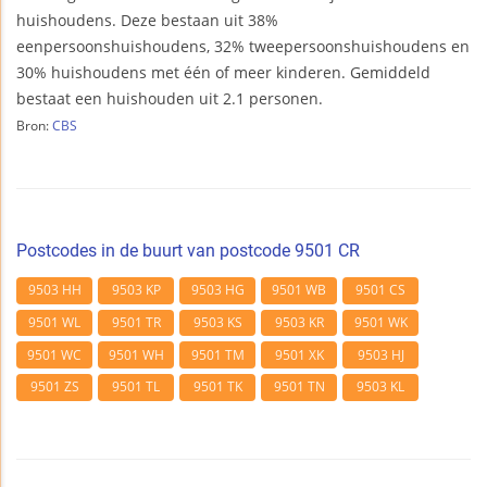
huishoudens. Deze bestaan uit 38%
eenpersoonshuishoudens, 32% tweepersoonshuishoudens en
30% huishoudens met één of meer kinderen. Gemiddeld
bestaat een huishouden uit 2.1 personen.
Bron:
CBS
Postcodes in de buurt van postcode 9501 CR
9503 HH
9503 KP
9503 HG
9501 WB
9501 CS
9501 WL
9501 TR
9503 KS
9503 KR
9501 WK
9501 WC
9501 WH
9501 TM
9501 XK
9503 HJ
9501 ZS
9501 TL
9501 TK
9501 TN
9503 KL