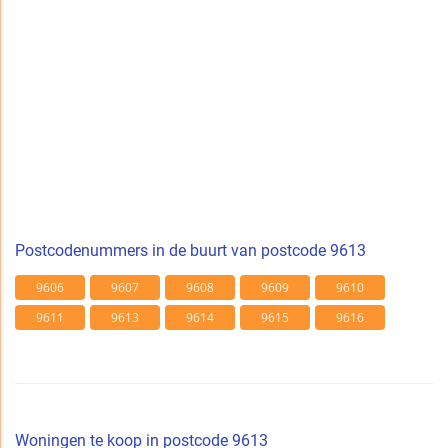
Postcodenummers in de buurt van postcode 9613
9606
9607
9608
9609
9610
9611
9613
9614
9615
9616
Woningen te koop in postcode 9613