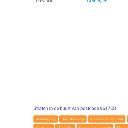
Provincie
Groningen
Straten in de buurt van postcode 9617CB
Benningweg
Dorpshuisweg
Andreas Altingstraat
Vijverlaan
De Arke
Schout Poelmanweg
Mr.Joh