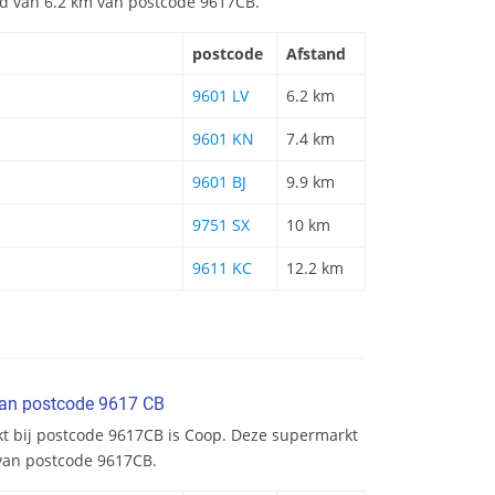
and van 6.2 km van postcode 9617CB.
postcode
Afstand
9601 LV
6.2 km
9601 KN
7.4 km
9601 BJ
9.9 km
9751 SX
10 km
9611 KC
12.2 km
van postcode 9617 CB
kt bij postcode 9617CB is Coop. Deze supermarkt
 van postcode 9617CB.