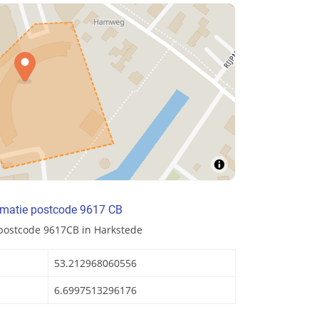
rmatie postcode 9617 CB
postcode 9617CB in Harkstede
53.212968060556
6.6997513296176