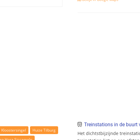
Treinstations in de buur
Kloostersingel
Huize Tilburg
Het dichtstbijzijnde treinstat
an Hora Siccamaln