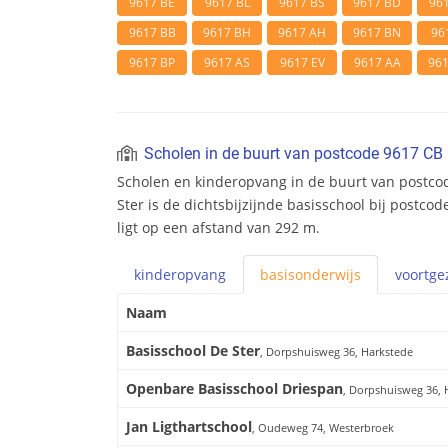
9617 BE
9617 BL
9617 BS
9617 BD
96
9617 BB
9617 BH
9617 AH
9617 BN
96
9617 BP
9617 AS
9617 EV
9617 AA
96
Scholen in de buurt van postcode 9617 CB
Scholen en kinderopvang in de buurt van postco
Ster is de dichtsbijzijnde basisschool bij postco
ligt op een afstand van 292 m.
kinderopvang
basis
onderwijs
voortge
Naam
Basisschool De Ster
, Dorpshuisweg 36, Harkstede
Openbare Basisschool Driespan
, Dorpshuisweg 36, 
Jan Ligthartschool
, Oudeweg 74, Westerbroek