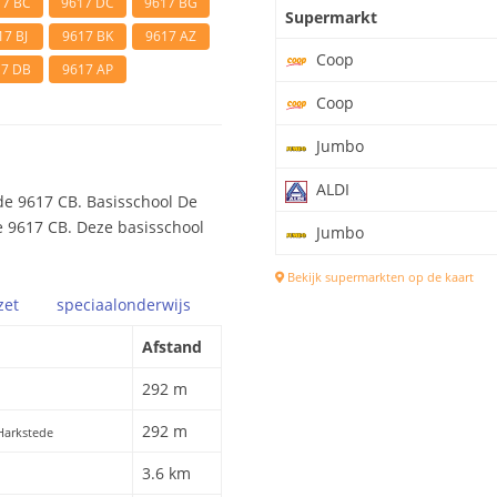
17 BC
9617 DC
9617 BG
Supermarkt
17 BJ
9617 BK
9617 AZ
Coop
17 DB
9617 AP
Coop
Jumbo
ALDI
de 9617 CB. Basisschool De
de 9617 CB. Deze basisschool
Jumbo
Bekijk supermarkten op de kaart
zet
speciaal
onderwijs
Afstand
292 m
292 m
Harkstede
3.6 km