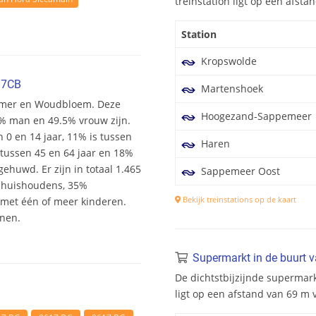
treinstation ligt op een afst
Station
Kropswolde
17CB
Martenshoek
harmer en Woudbloem. Deze
Hoogezand-Sappemeer
.6% man en 49.5% vrouw zijn.
n 0 en 14 jaar, 11% is tussen
Haren
s tussen 45 en 64 jaar en 18%
ehuwd. Er zijn in totaal 1.465
Sappemeer Oost
shuishoudens, 35%
Bekijk treinstations op de kaart
et één of meer kinderen.
onen.
Supermarkt in de buurt 
De dichtstbijzijnde supermar
ligt op een afstand van 69 m