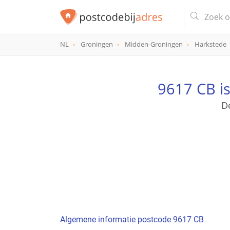
NL
Groningen
Midden-Groningen
Harkstede
postcode
9617 CB
9617 CB i
D
Algemene informatie postcode 9617 CB