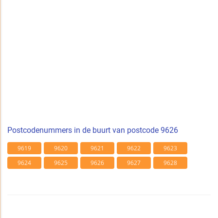
Postcodenummers in de buurt van postcode 9626
9619
9620
9621
9622
9623
9624
9625
9626
9627
9628