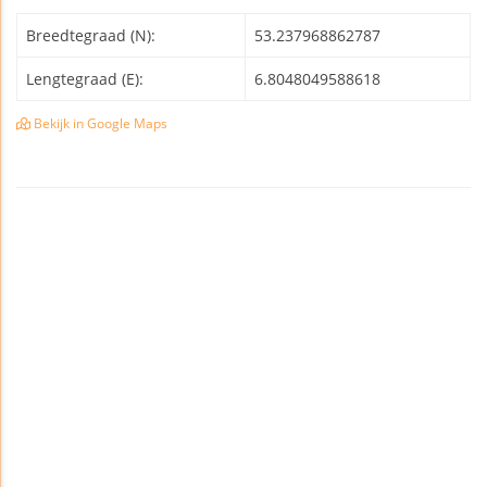
Breedtegraad (N):
53.237968862787
Lengtegraad (E):
6.8048049588618
Bekijk in Google Maps