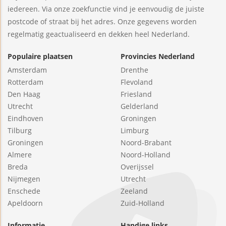
iedereen. Via onze zoekfunctie vind je eenvoudig de juiste
postcode of straat bij het adres. Onze gegevens worden
regelmatig geactualiseerd en dekken heel Nederland.
Populaire plaatsen
Provincies Nederland
Amsterdam
Drenthe
Rotterdam
Flevoland
Den Haag
Friesland
Utrecht
Gelderland
Eindhoven
Groningen
Tilburg
Limburg
Groningen
Noord-Brabant
Almere
Noord-Holland
Breda
Overijssel
Nijmegen
Utrecht
Enschede
Zeeland
Apeldoorn
Zuid-Holland
Informatie
Handige links