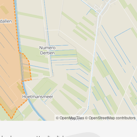
© OpenMapTiles
© OpenStreetMap contributors