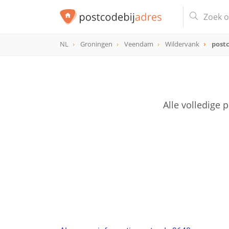
NL
Groningen
Veendam
Wildervank
post
postcode
9648
Alle volledige