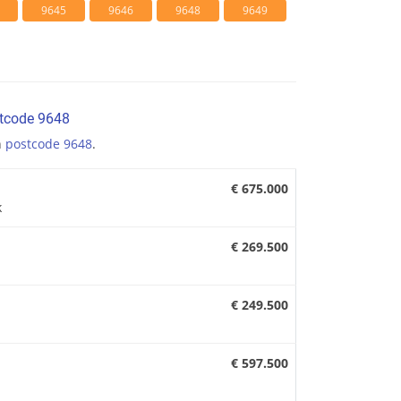
9645
9646
9648
9649
stcode 9648
n
postcode 9648
.
€ 675.000
k
€ 269.500
€ 249.500
€ 597.500