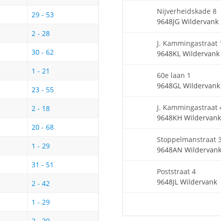
Nijverheidskade 8
29 - 53
9648JG Wildervank
2 - 28
J. Kammingastraat 
30 - 62
9648KL Wildervank
1 - 21
60e laan 1
9648GL Wildervank
23 - 55
J. Kammingastraat 
2 - 18
9648KH Wildervank
20 - 68
Stoppelmanstraat 
1 - 29
9648AN Wildervan
31 - 51
Poststraat 4
9648JL Wildervank
2 - 42
1 - 29
2 - 20