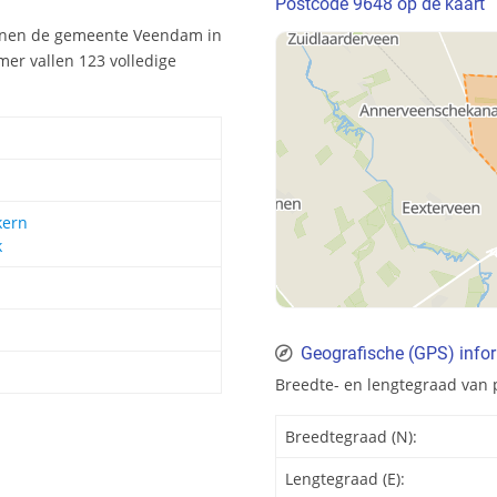
Postcode 9648 op de kaart
innen de gemeente Veendam in
er vallen 123 volledige
kern
k
Geografische (GPS) info
Breedte- en lengtegraad van 
Breedtegraad (N):
Lengtegraad (E):