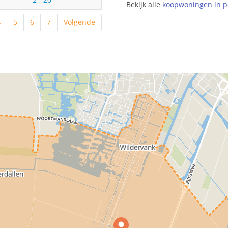
Bekijk alle
koopwoningen in p
4
5
6
7
Volgende