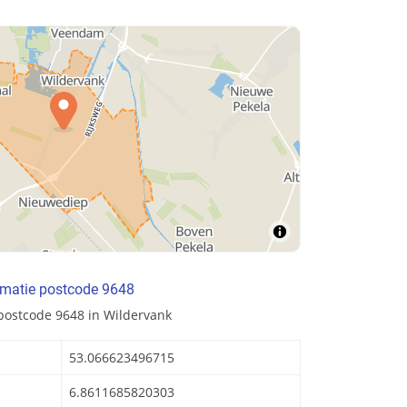
rmatie postcode 9648
postcode 9648 in Wildervank
53.066623496715
6.8611685820303