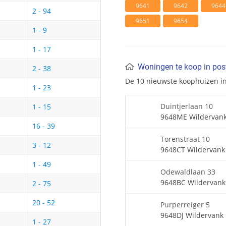
9641
9642
9644
2 - 94
9651
9654
1 - 9
1 - 17
Woningen te koop in po
2 - 38
De 10 nieuwste koophuizen i
1 - 23
Duintjerlaan 10
1 - 15
9648ME Wildervan
16 - 39
Torenstraat 10
3 - 12
9648CT Wildervank
1 - 49
Odewaldlaan 33
9648BC Wildervank
2 - 75
20 - 52
Purperreiger 5
9648DJ Wildervank
1 - 27