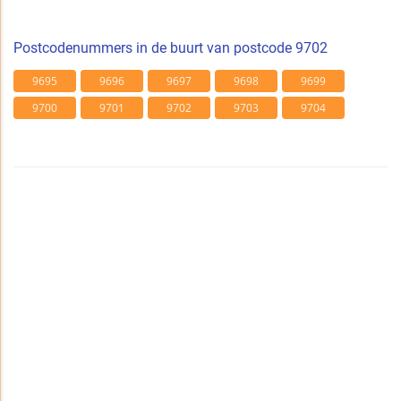
Postcodenummers in de buurt van postcode 9702
9695
9696
9697
9698
9699
9700
9701
9702
9703
9704