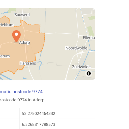
rmatie postcode 9774
postcode 9774 in Adorp
53.275024464332
6.5268817788573