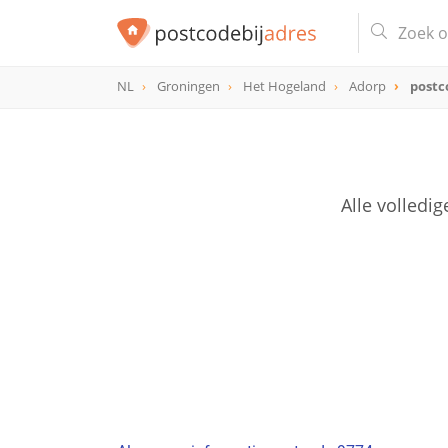
NL
Groningen
Het Hogeland
Adorp
postc
postcode
9774
Alle volledi