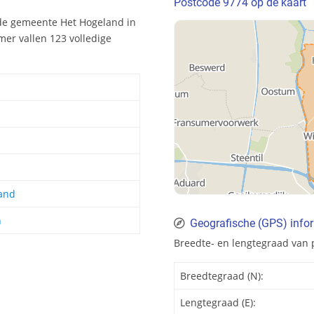
Postcode 9774 op de kaart
de gemeente Het Hogeland in
er vallen 123 volledige
and
n
Geografische (GPS) info
Breedte- en lengtegraad van 
Breedtegraad (N):
Lengtegraad (E):