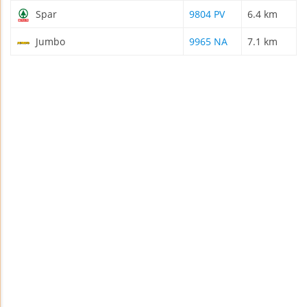
Spar
9804 PV
6.4 km
Jumbo
9965 NA
7.1 km