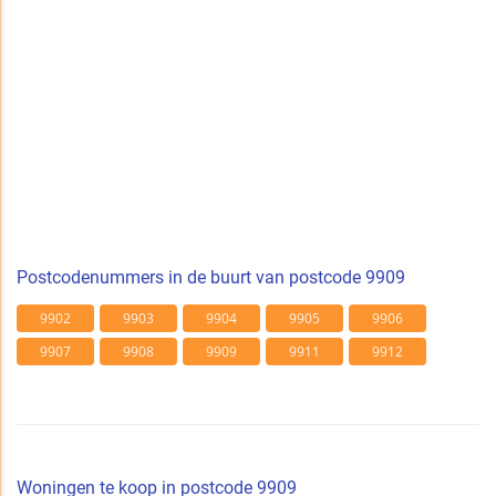
Postcodenummers in de buurt van postcode 9909
9902
9903
9904
9905
9906
9907
9908
9909
9911
9912
Woningen te koop in postcode 9909