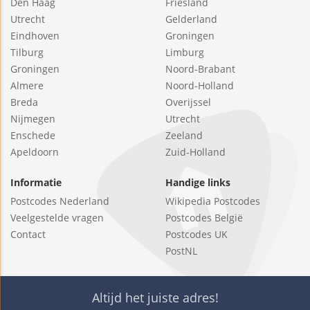
Den Haag
Friesland
Utrecht
Gelderland
Eindhoven
Groningen
Tilburg
Limburg
Groningen
Noord-Brabant
Almere
Noord-Holland
Breda
Overijssel
Nijmegen
Utrecht
Enschede
Zeeland
Apeldoorn
Zuid-Holland
Informatie
Handige links
Postcodes Nederland
Wikipedia Postcodes
Veelgestelde vragen
Postcodes België
Contact
Postcodes UK
PostNL
Altijd het juiste adres!