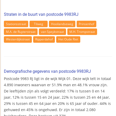
Straten in de buurt van postcode 9983RJ
Stationsstraat
Tilweg
Hooilandseweg
Prinsenhof
M.A. de Ruyterstraat
van Speykstraat
M.H. Trompstraat
Westerdijkstraat
Ripperdahof
Het Oude Riet
Demografische gegevens van postcode 9983RJ
Postcode 9983 RJ ligt in de wijk Wijk 01. Deze wijk telt in totaal
4.890 inwoners waarvan er 51.9% man en 48.1% vrouw zijn.
De leeftijden zijn als volgt verdeeld: 17% is tussen 0 en 14
jaar, 12% is tussen 15 en 24 jaar, 22% is tussen 25 en 44 jaar,
29% is tussen 45 en 64 jaar en 20% is 65 jaar of ouder. 44% is
gehuwed en 45% is ongehuwd. Er zijn in totaal 2.080
huishoudens. Deze bestaan uit 32%