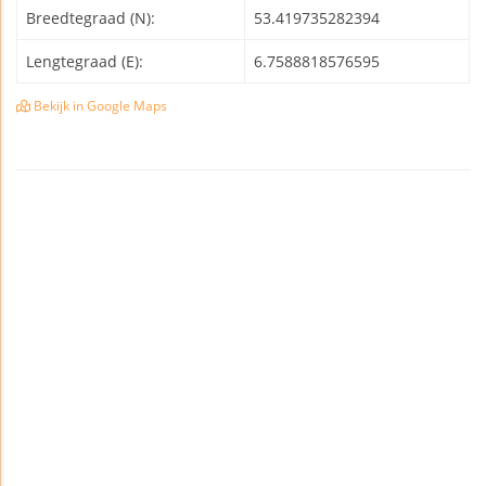
Breedtegraad (N):
53.419735282394
Lengtegraad (E):
6.7588818576595
Bekijk in Google Maps