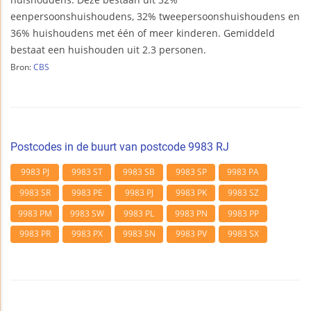
eenpersoonshuishoudens, 32% tweepersoonshuishoudens en
36% huishoudens met één of meer kinderen. Gemiddeld
bestaat een huishouden uit 2.3 personen.
Bron:
CBS
Postcodes in de buurt van postcode 9983 RJ
9983 PJ
9983 ST
9983 SB
9983 SP
9983 PA
9983 SR
9983 PE
9983 PJ
9983 PK
9983 SZ
9983 PM
9983 SW
9983 PL
9983 PN
9983 PP
9983 PR
9983 PX
9983 SN
9983 PV
9983 SX