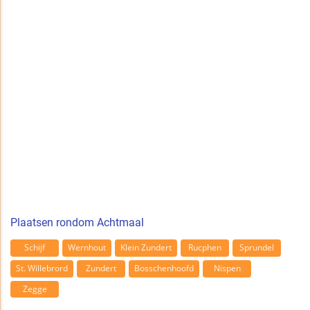
Plaatsen rondom Achtmaal
Schijf
Wernhout
Klein Zundert
Rucphen
Sprundel
St. Willebrord
Zundert
Bosschenhoofd
Nispen
Zegge