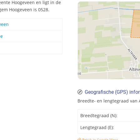
ente Hoogeveen en ligt in de
gem Hoogeveen is 0528.
veen
he
Geografische (GPS) info
Breedte- en lengtegraad van
Breedtegraad (N):
Lengtegraad (E):
Bekijk in Google Maps