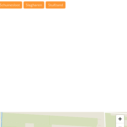
Schuinesloot
Slagharen
Stuifzand