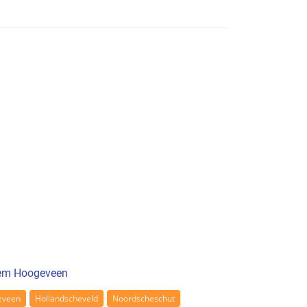
gem Hoogeveen
eveen
Hollandscheveld
Noordscheschut