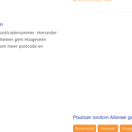
en
e postcodenummer. Hieronder
Alteveer gem Hoogeveen
r om meer postcode en
Plaatsen rondom Alteveer 
Kerkenveld
Alteveer
Hoog