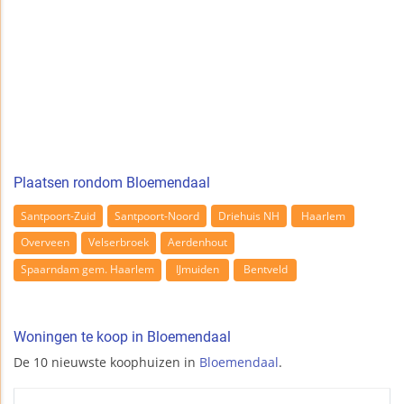
Plaatsen rondom Bloemendaal
Santpoort-Zuid
Santpoort-Noord
Driehuis NH
Haarlem
Overveen
Velserbroek
Aerdenhout
Spaarndam gem. Haarlem
IJmuiden
Bentveld
Woningen te koop in Bloemendaal
De 10 nieuwste koophuizen in
Bloemendaal
.