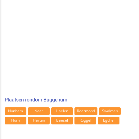
Plaatsen rondom Buggenum
Nunhem
Neer
Haelen
Roermond
Swalmen
Horn
Herten
Beesel
Roggel
Egchel