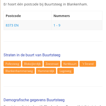
Er hoort één postcode bij Buurtsteeg in Blankenham.
Postcode
Nummers
8373 EN
1 - 9
Straten in de buurt van Buurtsteeg
Pollesteeg
Blokzijlerdijk
Zeestraat
Kerkbuurt
't Strand
Blankenhammerweg
Hammerdijk
Lageweg
Demografische gegevens Buurtsteeg