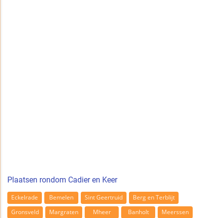
Plaatsen rondom Cadier en Keer
Eckelrade
Bemelen
Sint Geertruid
Berg en Terblijt
Gronsveld
Margraten
Mheer
Banholt
Meerssen