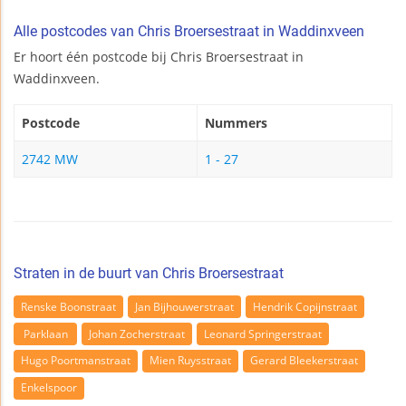
Alle postcodes van Chris Broersestraat in Waddinxveen
Er hoort één postcode bij Chris Broersestraat in
Waddinxveen.
Postcode
Nummers
2742 MW
1 - 27
Straten in de buurt van Chris Broersestraat
Renske Boonstraat
Jan Bijhouwerstraat
Hendrik Copijnstraat
Parklaan
Johan Zocherstraat
Leonard Springerstraat
Hugo Poortmanstraat
Mien Ruysstraat
Gerard Bleekerstraat
Enkelspoor