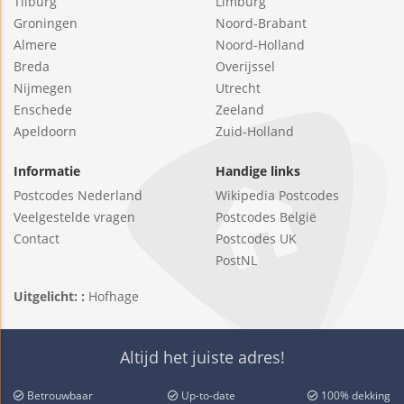
Tilburg
Limburg
Groningen
Noord-Brabant
Almere
Noord-Holland
Breda
Overijssel
Nijmegen
Utrecht
Enschede
Zeeland
Apeldoorn
Zuid-Holland
Informatie
Handige links
Postcodes Nederland
Wikipedia Postcodes
Veelgestelde vragen
Postcodes België
Contact
Postcodes UK
PostNL
Uitgelicht: :
Hofhage
Altijd het juiste adres!
Betrouwbaar
Up-to-date
100% dekking