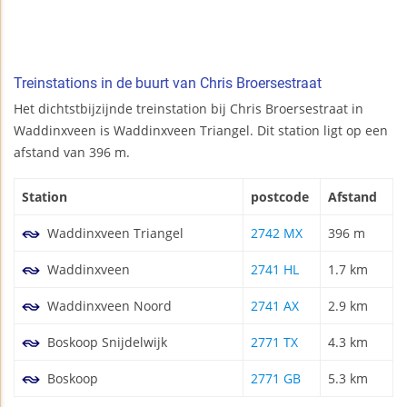
Treinstations in de buurt van Chris Broersestraat
Het dichtstbijzijnde treinstation bij Chris Broersestraat in
Waddinxveen is Waddinxveen Triangel. Dit station ligt op een
afstand van 396 m.
Station
postcode
Afstand
Waddinxveen Triangel
2742 MX
396 m
Waddinxveen
2741 HL
1.7 km
Waddinxveen Noord
2741 AX
2.9 km
Boskoop Snijdelwijk
2771 TX
4.3 km
Boskoop
2771 GB
5.3 km