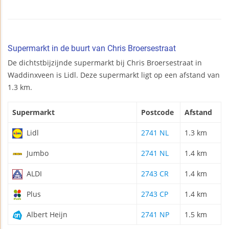
Supermarkt in de buurt van Chris Broersestraat
De dichtstbijzijnde supermarkt bij Chris Broersestraat in
Waddinxveen is Lidl. Deze supermarkt ligt op een afstand van
1.3 km.
Supermarkt
Postcode
Afstand
Lidl
2741 NL
1.3 km
Jumbo
2741 NL
1.4 km
ALDI
2743 CR
1.4 km
Plus
2743 CP
1.4 km
Albert Heijn
2741 NP
1.5 km