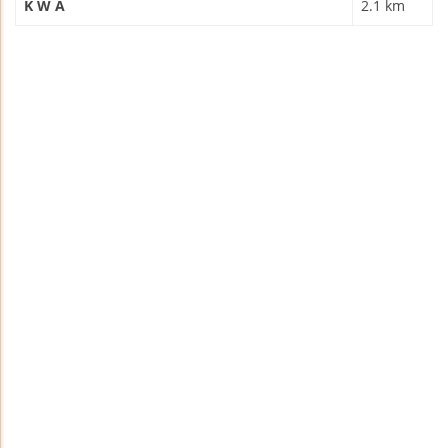
K W A
2.1 km