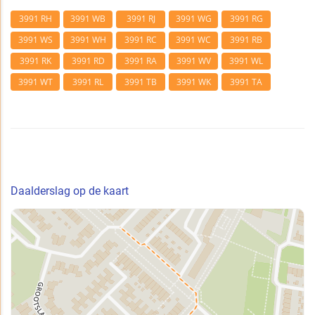
3991 RH
3991 WB
3991 RJ
3991 WG
3991 RG
3991 WS
3991 WH
3991 RC
3991 WC
3991 RB
3991 RK
3991 RD
3991 RA
3991 WV
3991 WL
3991 WT
3991 RL
3991 TB
3991 WK
3991 TA
Daalderslag op de kaart