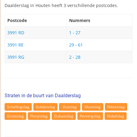
Daalderslag in Houten heeft 3 verschillende postcodes.
Postcode
Nummers
3991 RD
1 - 27
3991 RE
29 - 61
3991 RG
2 - 28
Straten in de buurt van Daalderslag
Schellingslag
Guldenslag
Duitslag
Muntslag
Nikkelslag
Grootslag
Florijnslag
Dukaatslag
Penningslag
Nobelslag