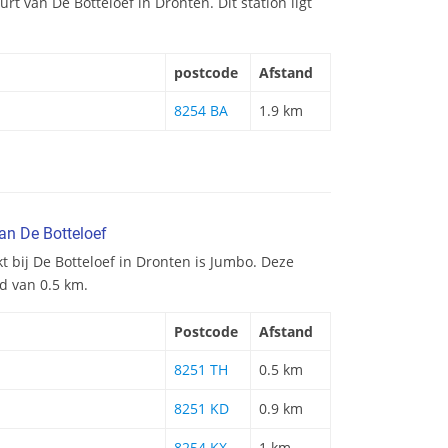
urt van De Botteloef in Dronten. Dit station ligt
postcode
Afstand
8254 BA
1.9 km
an De Botteloef
t bij De Botteloef in Dronten is Jumbo. Deze
d van 0.5 km.
Postcode
Afstand
8251 TH
0.5 km
8251 KD
0.9 km
8254 KX
1 km