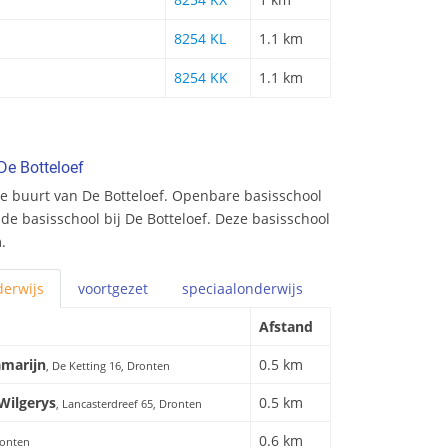
8254 KL
1.1 km
8254 KK
1.1 km
De Botteloef
e buurt van De Botteloef. Openbare basisschool
nde basisschool bij De Botteloef. Deze basisschool
.
erwijs
voortgezet
speciaal
onderwijs
Afstand
amarijn
0.5 km
, De Ketting 16, Dronten
Wilgerys
0.5 km
, Lancasterdreef 65, Dronten
0.6 km
ronten