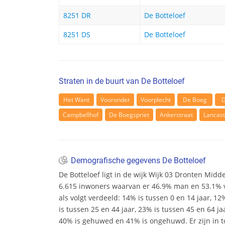
8251 DR
De Botteloef
8251 DS
De Botteloef
Straten in de buurt van De Botteloef
Het Want
Vooronder
Voorplecht
De Boeg
D
Campbellhof
De Boegspriet
Ankerstraat
Lancast
Demografische gegevens De Botteloef
De Botteloef ligt in de wijk Wijk 03 Dronten Midden
6.615 inwoners waarvan er 46.9% man en 53.1% vr
als volgt verdeeld: 14% is tussen 0 en 14 jaar, 12
is tussen 25 en 44 jaar, 23% is tussen 45 en 64 ja
40% is gehuwed en 41% is ongehuwd. Er zijn in t