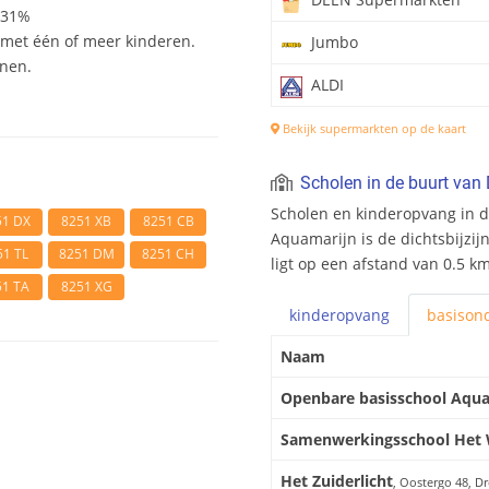
 31%
et één of meer kinderen.
Jumbo
onen.
ALDI
Bekijk supermarkten op de kaart
Scholen in de buurt van 
Scholen en kinderopvang in d
51 DX
8251 XB
8251 CB
Aquamarijn is de dichtsbijzij
51 TL
8251 DM
8251 CH
ligt op een afstand van 0.5 km
51 TA
8251 XG
kinderopvang
basis
ond
Naam
Openbare basisschool Aqu
Samenwerkingsschool Het 
Het Zuiderlicht
, Oostergo 48, D