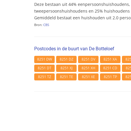
Deze bestaan uit 44% eenpersoonshuishoudens,
tweepersoonshuishoudens en 25% huishoudens m
Gemiddeld bestaat een huishouden uit 2.0 pers
Bron:
CBS
Postcodes in de buurt van De Botteloef
8251 DW
8251 DZ
8251 DV
8251 XA
82
8251 DT
8251 XJ
8251 XH
8251 CD
82
8251 TZ
8251 TE
8251 XE
8251 TP
82