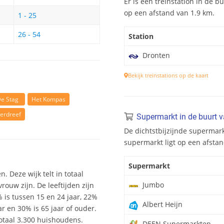
Er is één treinstation in de bu
op een afstand van 1.9 km.
1 - 25
26 - 54
Station
Dronten
Bekijk treinstations op de kaart
e Stag
Het Kompas
erdreef
Supermarkt in de buurt v
De dichtstbijzijnde supermark
supermarkt ligt op een afstan
Supermarkt
. Deze wijk telt in totaal
Jumbo
ouw zijn. De leeftijden zijn
% is tussen 15 en 24 jaar, 22%
Albert Heijn
ar en 30% is 65 jaar of ouder.
otaal 3.300 huishoudens.
DEEN Supermarkten