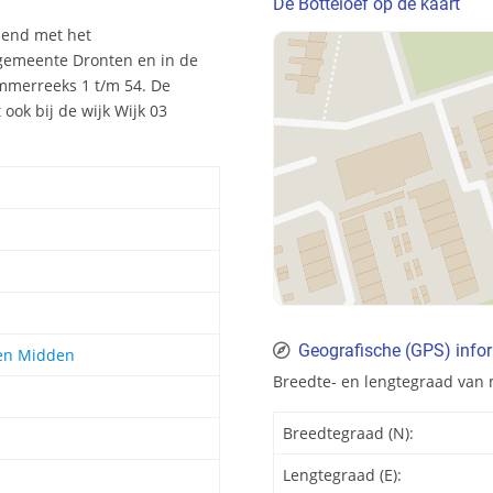
De Botteloef op de kaart
nend met het
 gemeente Dronten en in de
ummerreeks 1 t/m 54. De
ook bij de wijk Wijk 03
Geografische (GPS) infor
ten Midden
Breedte- en lengtegraad van 
Breedtegraad (N):
Lengtegraad (E):