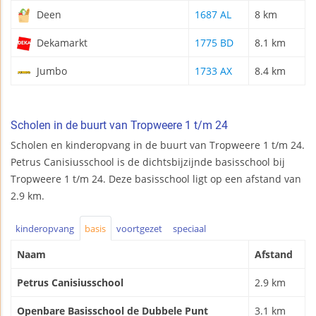
Deen
1687 AL
8 km
Dekamarkt
1775 BD
8.1 km
Jumbo
1733 AX
8.4 km
Scholen in de buurt van Tropweere 1 t/m 24
Scholen en kinderopvang in de buurt van Tropweere 1 t/m 24.
Petrus Canisiusschool is de dichtsbijzijnde basisschool bij
Tropweere 1 t/m 24. Deze basisschool ligt op een afstand van
2.9 km.
kinderopvang
basis
voortgezet
speciaal
Naam
Afstand
Petrus Canisiusschool
2.9 km
Openbare Basisschool de Dubbele Punt
3.1 km