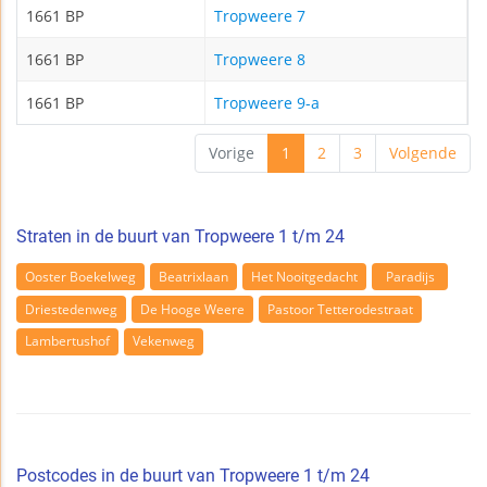
1661 BP
Tropweere 7
1661 BP
Tropweere 8
1661 BP
Tropweere 9-a
Vorige
1
2
3
Volgende
Straten in de buurt van Tropweere 1 t/m 24
Ooster Boekelweg
Beatrixlaan
Het Nooitgedacht
Paradijs
Driestedenweg
De Hooge Weere
Pastoor Tetterodestraat
Lambertushof
Vekenweg
Postcodes in de buurt van Tropweere 1 t/m 24