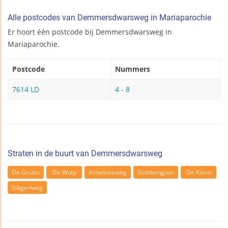
Alle postcodes van Demmersdwarsweg in Mariaparochie
Er hoort één postcode bij Demmersdwarsweg in
Mariaparochie.
Postcode
Nummers
7614 LD
4 - 8
Straten in de buurt van Demmersdwarsweg
De Grutto
De Wulp
Almeloseweg
Stobbengoor
De Kievit
Slagenweg