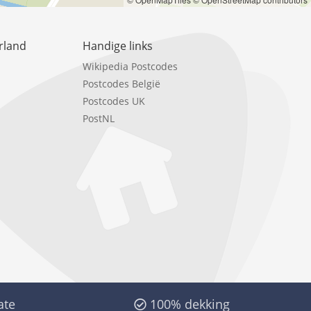
rland
Handige links
Wikipedia Postcodes
Postcodes België
Postcodes UK
PostNL
ate
100% dekking