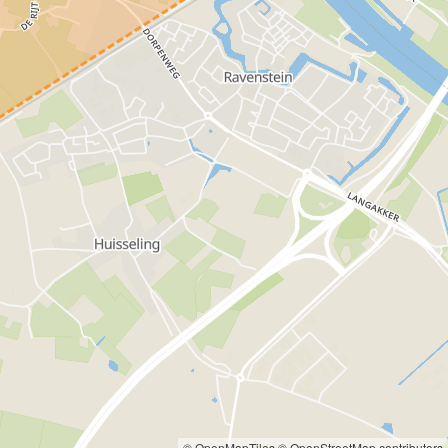
© OpenMapTiles
© OpenStreetMap contributors