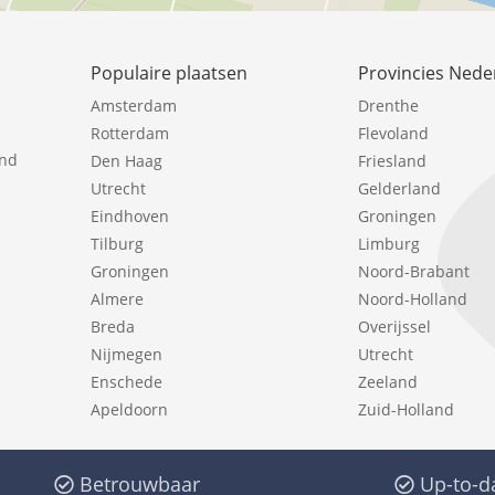
Populaire plaatsen
Provincies Nede
Amsterdam
Drenthe
Rotterdam
Flevoland
ind
Den Haag
Friesland
Utrecht
Gelderland
Eindhoven
Groningen
Tilburg
Limburg
Groningen
Noord-Brabant
Almere
Noord-Holland
Breda
Overijssel
Nijmegen
Utrecht
Enschede
Zeeland
Apeldoorn
Zuid-Holland
Betrouwbaar
Up-to-d