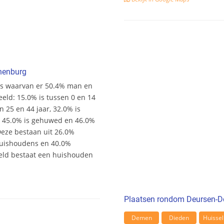
nenburg
rs waarvan er 50.4% man en
deeld: 15.0% is tussen 0 en 14
n 25 en 44 jaar, 32.0% is
r. 45.0% is gehuwed en 46.0%
Deze bestaan uit 26.0%
uishoudens en 40.0%
eld bestaat een huishouden
Plaatsen rondom Deursen-
Demen
Dieden
Huissel