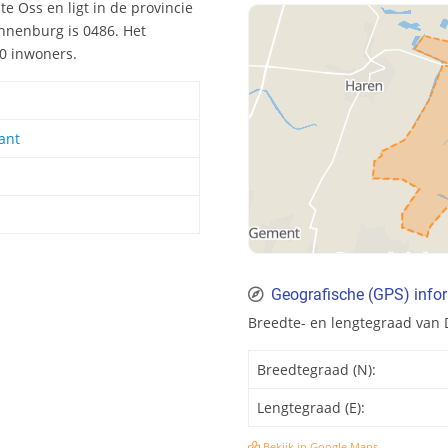
 Oss en ligt in de provincie
nenburg is 0486. Het
0 inwoners.
ant
Geografische (GPS) info
Breedte- en lengtegraad va
Breedtegraad (N):
Lengtegraad (E):
Bekijk in Google Maps