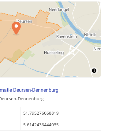
rmatie Deursen-Dennenburg
n Deursen-Dennenburg
51.795276068819
5.6142436444035