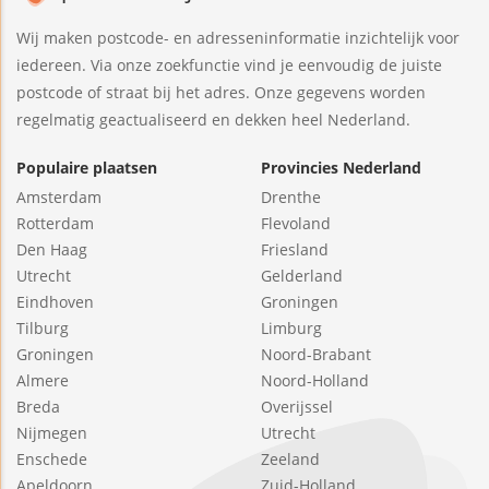
Wij maken postcode- en adresseninformatie inzichtelijk voor
iedereen. Via onze zoekfunctie vind je eenvoudig de juiste
postcode of straat bij het adres. Onze gegevens worden
regelmatig geactualiseerd en dekken heel Nederland.
Populaire plaatsen
Provincies Nederland
Amsterdam
Drenthe
Rotterdam
Flevoland
Den Haag
Friesland
Utrecht
Gelderland
Eindhoven
Groningen
Tilburg
Limburg
Groningen
Noord-Brabant
Almere
Noord-Holland
Breda
Overijssel
Nijmegen
Utrecht
Enschede
Zeeland
Apeldoorn
Zuid-Holland