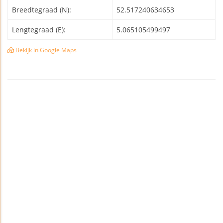
Breedtegraad (N):
52.517240634653
Lengtegraad (E):
5.065105499497
Bekijk in Google Maps