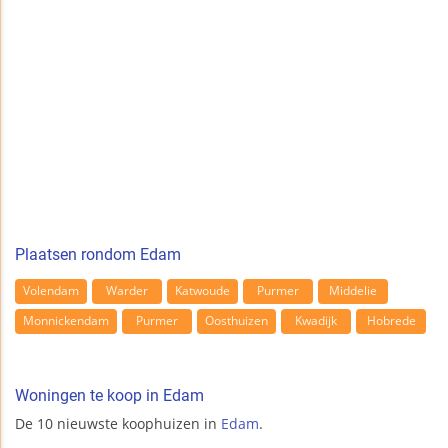
Plaatsen rondom Edam
Volendam
Warder
Katwoude
Purmer
Middelie
Monnickendam
Purmer
Oosthuizen
Kwadijk
Hobrede
Woningen te koop in Edam
De 10 nieuwste koophuizen in
Edam
.