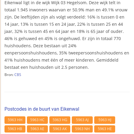
Eikenwal ligt in de wijk Wijk 03 Hegelsom. Deze wijk telt in
totaal 1.945 inwoners waarvan er 50.9% man en 49.1% vrouw
zijn. De leeftijden zijn als volgt verdeeld: 16% is tussen 0 en
14 jaar, 13% is tussen 15 en 24 jaar, 22% is tussen 25 en 44
jaar, 32% is tussen 45 en 64 jaar en 18% is 65 jaar of ouder.
46% is gehuwed en 45% is ongehuwd. Er zijn in totaal 770
huishoudens. Deze bestaan uit 24%
eenpersoonshuishoudens, 35% tweepersoonshuishoudens en
41% huishoudens met één of meer kinderen. Gemiddeld
bestaat een huishouden uit 2.5 personen.
Bron:
CBS
Postcodes in de buurt van Eikenwal
5963 HH
5963 HC
5963 HG
5963 AJ
5963 HJ
5963 HB
5963 AE
5963 AK
5963 NH
5963 HE