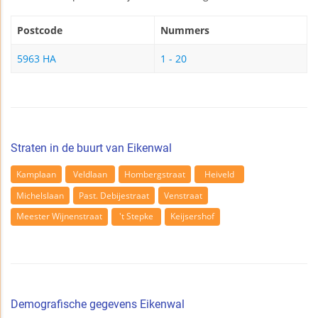
Postcode
Nummers
5963 HA
1 - 20
Straten in de buurt van Eikenwal
Kamplaan
Veldlaan
Hombergstraat
Heiveld
Michelslaan
Past. Debijestraat
Venstraat
Meester Wijnenstraat
't Stepke
Keijsershof
Demografische gegevens Eikenwal