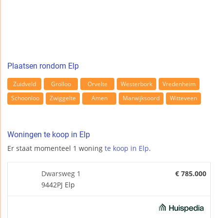
Plaatsen rondom Elp
Zuidveld
Grolloo
Orvelte
Westerbork
Vredenheim
Schoonloo
Zwiggelte
Amen
Marwijksoord
Witteveen
Woningen te koop in Elp
Er staat momenteel 1 woning
te koop in Elp
.
Dwarsweg 1
€ 785.000
9442PJ Elp