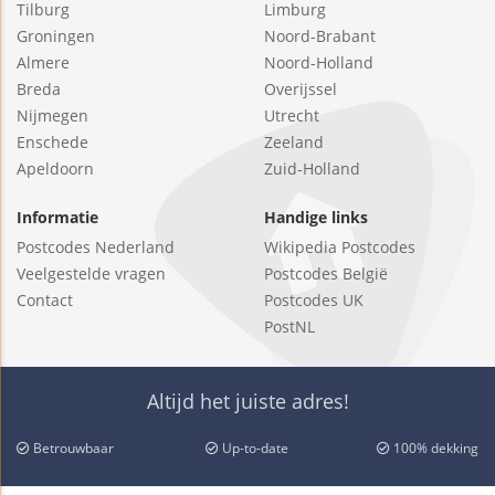
Tilburg
Limburg
Groningen
Noord-Brabant
Almere
Noord-Holland
Breda
Overijssel
Nijmegen
Utrecht
Enschede
Zeeland
Apeldoorn
Zuid-Holland
Informatie
Handige links
Postcodes Nederland
Wikipedia Postcodes
Veelgestelde vragen
Postcodes België
Contact
Postcodes UK
PostNL
Altijd het juiste adres!
Betrouwbaar
Up-to-date
100% dekking