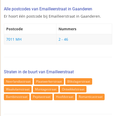
Alle postcodes van Emailleerstraat in Gaanderen
Er hoort één postcode bij Emailleerstraat in Gaanderen.
Postcode
Nummers
7011 MH
2 - 46
Straten in de buurt van Emailleerstraat
Neerlandiastraat
Plaatwerkerstraat
Blikslagerstraat
Waakvlamstraat
Montagestraat
Ontwikkelstraat
Bambinostraat
Pepitastraat
Hoofdstraat
Romanticastraat