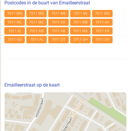
Postcodes in de buurt van Emailleerstraat
7011 MN
7011 MG
7011 MK
7011 MJ
7011 MD
7011 ML
7011 MC
7011 ED
7011 MB
7011 AA
7011 AJ
7011 AN
7011 AB
7011 MA
7011 EN
7011 GG
7011 AL
7011 DT
7011 GH
7011 DV
Emailleerstraat op de kaart